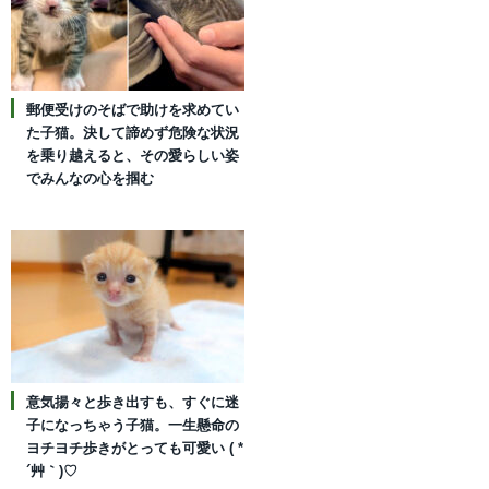
郵便受けのそばで助けを求めてい
た子猫。決して諦めず危険な状況
を乗り越えると、その愛らしい姿
でみんなの心を掴む
意気揚々と歩き出すも、すぐに迷
子になっちゃう子猫。一生懸命の
ヨチヨチ歩きがとっても可愛い ( *
´艸｀)♡