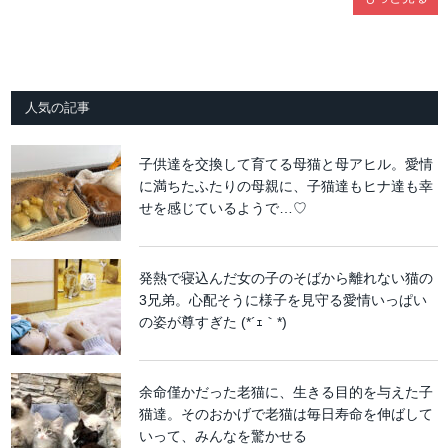
人気の記事
子供達を交換して育てる母猫と母アヒル。愛情
に満ちたふたりの母親に、子猫達もヒナ達も幸
せを感じているようで…♡
発熱で寝込んだ女の子のそばから離れない猫の
3兄弟。心配そうに様子を見守る愛情いっぱい
の姿が尊すぎた (*´ｪ｀*)
余命僅かだった老猫に、生きる目的を与えた子
猫達。そのおかげで老猫は毎日寿命を伸ばして
いって、みんなを驚かせる