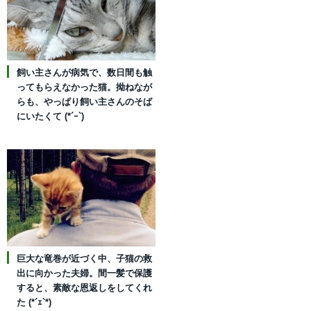
飼い主さんが病気で、数日間も触
ってもらえなかった猫。拗ねなが
らも、やっぱり飼い主さんのそば
にいたくて (*´ｰ`)
巨大な竜巻が近づく中、子猫の救
出に向かった夫婦。間一髪で保護
すると、素敵な恩返しをしてくれ
た (*´ｪ`*)