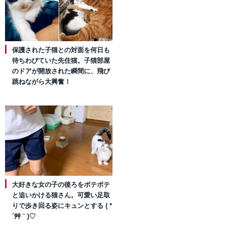
保護された子猫との対面を何日も
待ちわびていた先住猫。子猫部屋
のドアが開放された瞬間に、飛び
跳ねながら大興奮！
大好きな女の子の後ろをポテポテ
と追いかける猫さん。可愛い足取
りで歩き回る姿にキュンとする ( *
´艸｀)♡