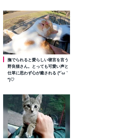
撫でられると愛らしい寝言を言う
野良猫さん。とっても可愛い声と
仕草に思わず心が癒される (*´ω｀
*)♡