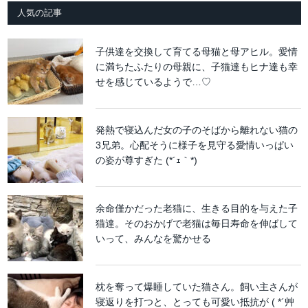
人気の記事
子供達を交換して育てる母猫と母アヒル。愛情
に満ちたふたりの母親に、子猫達もヒナ達も幸
せを感じているようで…♡
発熱で寝込んだ女の子のそばから離れない猫の
3兄弟。心配そうに様子を見守る愛情いっぱい
の姿が尊すぎた (*´ｪ｀*)
余命僅かだった老猫に、生きる目的を与えた子
猫達。そのおかげで老猫は毎日寿命を伸ばして
いって、みんなを驚かせる
枕を奪って爆睡していた猫さん。飼い主さんが
寝返りを打つと、とっても可愛い抵抗が ( *´艸