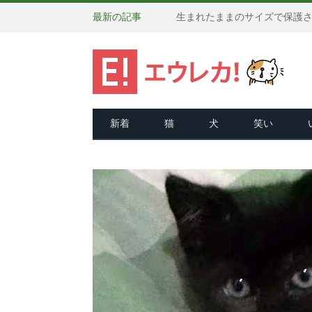
最新の記事
新着
猫
犬
笑い