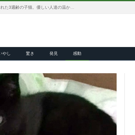
生まれたままのサイズで保護された3週齢の子猫。優しい人達の温かい愛情と献身的な看護で、ついに成長を始める！
いやし
驚き
発見
感動