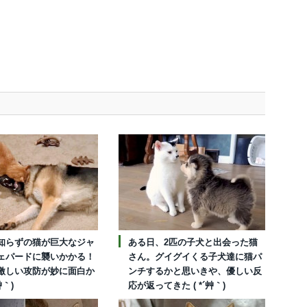
知らずの猫が巨大なジャ
ある日、2匹の子犬と出会った猫
ェパードに襲いかかる！
さん。グイグイくる子犬達に猫パ
激しい攻防が妙に面白か
ンチするかと思いきや、優しい反
艸｀)
応が返ってきた ( *´艸｀)