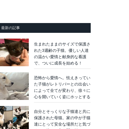
最新の記事
生まれたままのサイズで保護さ
れた3週齢の子猫。優しい人達
の温かい愛情と献身的な看護
で、ついに成長を始める！
恐怖から愛情へ。怯えきってい
た子猫がレトリバーとの出会い
によって全てが変わり、徐々に
心を開いていく姿にホッとする
自分とそっくりな子猫達と共に
保護された母猫。家の中が子猫
達にとって安全な場所だと気づ