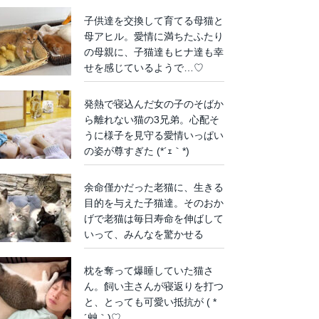
子供達を交換して育てる母猫と
母アヒル。愛情に満ちたふたり
の母親に、子猫達もヒナ達も幸
せを感じているようで…♡
発熱で寝込んだ女の子のそばか
ら離れない猫の3兄弟。心配そ
うに様子を見守る愛情いっぱい
の姿が尊すぎた (*´ｪ｀*)
余命僅かだった老猫に、生きる
目的を与えた子猫達。そのおか
げで老猫は毎日寿命を伸ばして
いって、みんなを驚かせる
枕を奪って爆睡していた猫さ
ん。飼い主さんが寝返りを打つ
と、とっても可愛い抵抗が ( *
´艸｀)♡