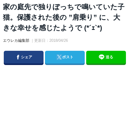
家の庭先で独りぼっちで鳴いていた子
猫。保護された後の ”肩乗り” に、大
きな幸せを感じたようで (*´ｪ`*)
エウレカ編集部
｜更新日：2018/04/26
Facebook
Twitter
シェア
ポスト
送る