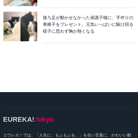
後ろ足が動かせなかった保護子猫に、手作りの
車椅子をプレゼント。元気いっぱいに駆け回る
様子に思わず胸が熱くなる
EUREKA!
.tokyo
エウレカ！では、「人生に、もふもふを。」を合い言葉に、かわいい動