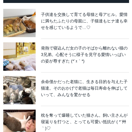
子供達を交換して育てる母猫と母アヒル。愛情
に満ちたふたりの母親に、子猫達もヒナ達も幸
せを感じているようで…♡
発熱で寝込んだ女の子のそばから離れない猫の
3兄弟。心配そうに様子を見守る愛情いっぱい
の姿が尊すぎた (*´ｪ｀*)
余命僅かだった老猫に、生きる目的を与えた子
猫達。そのおかげで老猫は毎日寿命を伸ばして
いって、みんなを驚かせる
枕を奪って爆睡していた猫さん。飼い主さんが
寝返りを打つと、とっても可愛い抵抗が ( *´艸
｀)♡