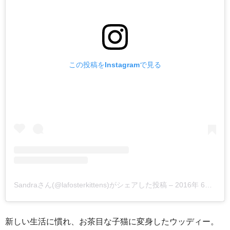
この投稿をInstagramで見る
Sandraさん(@lafosterkittens)がシェアした投稿
–
2016年 6月月17日午後9時41分PDT
新しい生活に慣れ、お茶目な子猫に変身したウッディー。