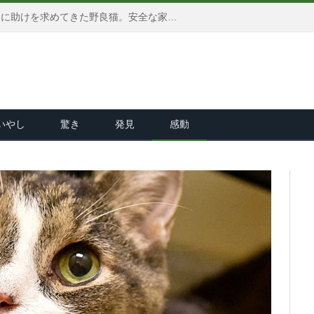
お腹の赤ちゃんのために、人間に助けを求めてきた野良猫。安全な家の中での子育てに、心から幸せを感じる (*´ｪ｀*)
いやし
驚き
発見
感動