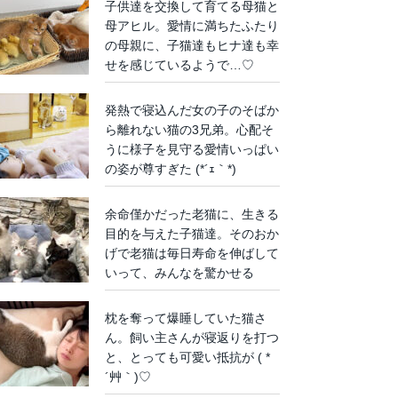
子供達を交換して育てる母猫と
母アヒル。愛情に満ちたふたり
の母親に、子猫達もヒナ達も幸
せを感じているようで…♡
発熱で寝込んだ女の子のそばか
ら離れない猫の3兄弟。心配そ
うに様子を見守る愛情いっぱい
の姿が尊すぎた (*´ｪ｀*)
余命僅かだった老猫に、生きる
目的を与えた子猫達。そのおか
げで老猫は毎日寿命を伸ばして
いって、みんなを驚かせる
枕を奪って爆睡していた猫さ
ん。飼い主さんが寝返りを打つ
と、とっても可愛い抵抗が ( *
´艸｀)♡