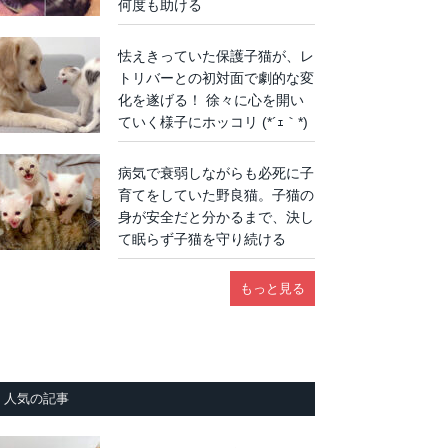
何度も助ける
怯えきっていた保護子猫が、レ
トリバーとの初対面で劇的な変
化を遂げる！ 徐々に心を開い
ていく様子にホッコリ (*´ｪ｀*)
病気で衰弱しながらも必死に子
育てをしていた野良猫。子猫の
身が安全だと分かるまで、決し
て眠らず子猫を守り続ける
もっと見る
人気の記事