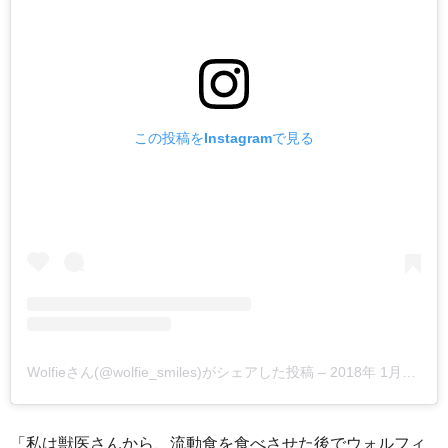
この投稿をInstagramで見る
Wolfieさん(@wolfie_smiles)がシェアした投稿
–
2018年 1月月14日午前5時22分PST
「私は獣医さんから、流動食を食べさせた後でウォルフィ