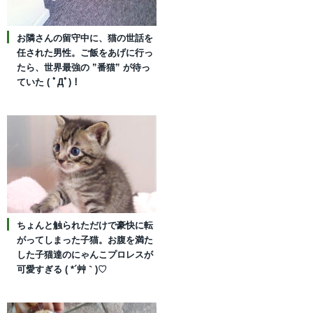
お隣さんの留守中に、猫の世話を
任された男性。ご飯をあげに行っ
たら、世界最強の ”番猫” が待っ
ていた ( ﾟДﾟ)！
ちょんと触られただけで豪快に転
がってしまった子猫。お腹を満た
した子猫達のにゃんこプロレスが
可愛すぎる ( *´艸｀)♡