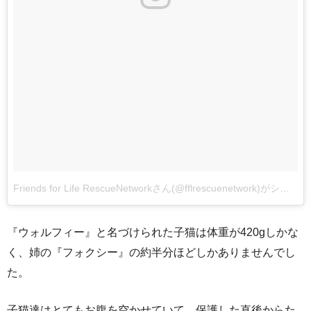
Friends for Life RescueNetworkさん(@fflrescuenetwork)がシェアした投稿
『ウォルフィー』と名づけられた子猫は体重が420gしかな
く、姉の『フォクシー』の約半分ほどしかありませんでし
た。
子猫達はとてもお腹を空かせていて、保護した直後からた