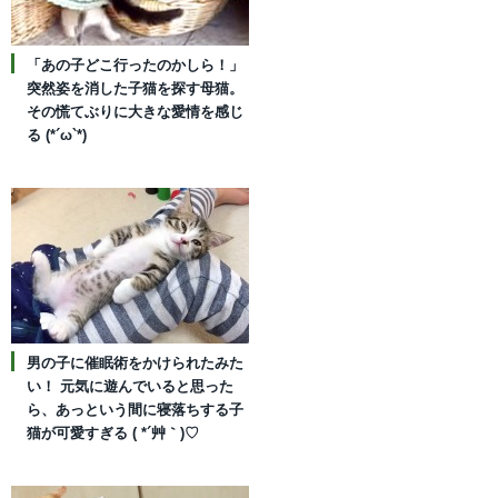
「あの子どこ行ったのかしら！」
突然姿を消した子猫を探す母猫。
その慌てぶりに大きな愛情を感じ
る (*´ω`*)
男の子に催眠術をかけられたみた
い！ 元気に遊んでいると思った
ら、あっという間に寝落ちする子
猫が可愛すぎる ( *´艸｀)♡