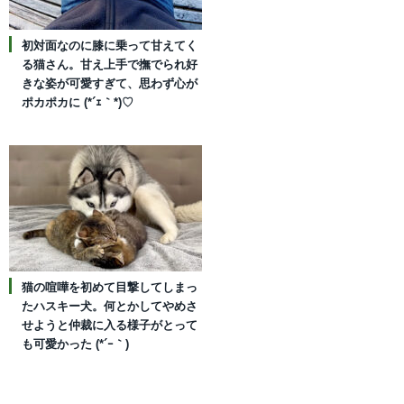
初対面なのに膝に乗って甘えてく
る猫さん。甘え上手で撫でられ好
きな姿が可愛すぎて、思わず心が
ポカポカに (*´ｪ｀*)♡
猫の喧嘩を初めて目撃してしまっ
たハスキー犬。何とかしてやめさ
せようと仲裁に入る様子がとって
も可愛かった (*´ｰ｀)