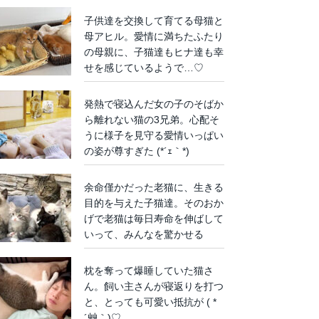
子供達を交換して育てる母猫と
母アヒル。愛情に満ちたふたり
の母親に、子猫達もヒナ達も幸
せを感じているようで…♡
発熱で寝込んだ女の子のそばか
ら離れない猫の3兄弟。心配そ
うに様子を見守る愛情いっぱい
の姿が尊すぎた (*´ｪ｀*)
余命僅かだった老猫に、生きる
目的を与えた子猫達。そのおか
げで老猫は毎日寿命を伸ばして
いって、みんなを驚かせる
枕を奪って爆睡していた猫さ
ん。飼い主さんが寝返りを打つ
と、とっても可愛い抵抗が ( *
´艸｀)♡