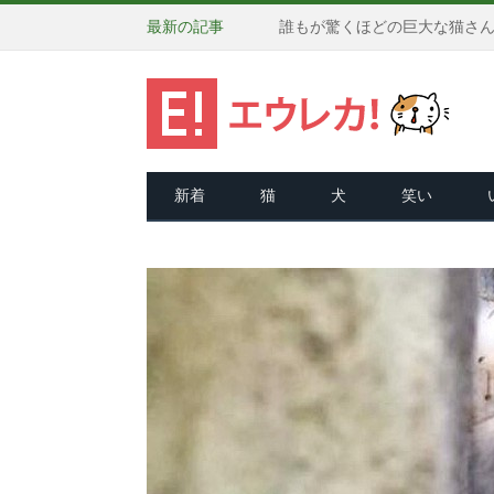
最新の記事
新着
猫
犬
笑い