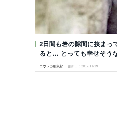
2日間も岩の隙間に挟まっ
ると… とっても幸せそうな姿を
エウレカ編集部
｜更新日：2017/11/19