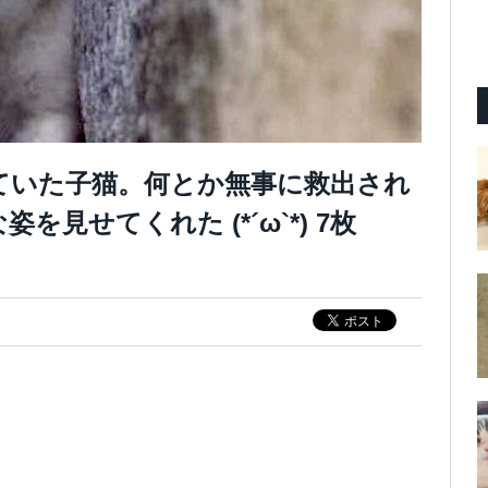
ていた子猫。何とか無事に救出され
見せてくれた (*´ω`*) 7枚