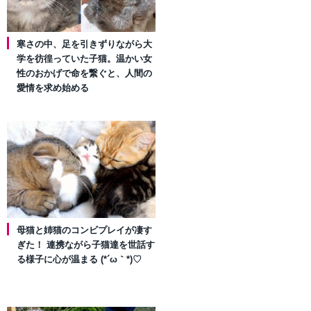
寒さの中、足を引きずりながら大
学を彷徨っていた子猫。温かい女
性のおかげで命を繋ぐと、人間の
愛情を求め始める
母猫と姉猫のコンビプレイが凄す
ぎた！ 連携ながら子猫達を世話す
る様子に心が温まる (*´ω｀*)♡