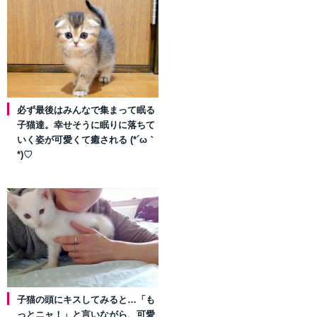
必ず最後はみんなで集まって眠る
子猫達。幸せそうに眠りに落ちて
いく姿が可愛くて癒される (*´ω｀
*)♡
子猫の頭にキスしてみると…「も
っとニャ！」と言いながら、可愛