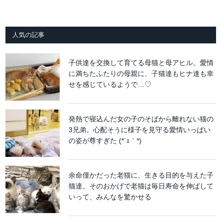
人気の記事
子供達を交換して育てる母猫と母アヒル。愛情
に満ちたふたりの母親に、子猫達もヒナ達も幸
せを感じているようで…♡
発熱で寝込んだ女の子のそばから離れない猫の
3兄弟。心配そうに様子を見守る愛情いっぱい
の姿が尊すぎた (*´ｪ｀*)
余命僅かだった老猫に、生きる目的を与えた子
猫達。そのおかげで老猫は毎日寿命を伸ばして
いって、みんなを驚かせる