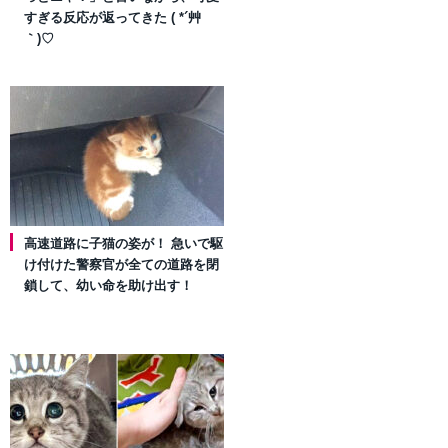
すぎる反応が返ってきた ( *´艸
｀)♡
高速道路に子猫の姿が！ 急いで駆
け付けた警察官が全ての道路を閉
鎖して、幼い命を助け出す！