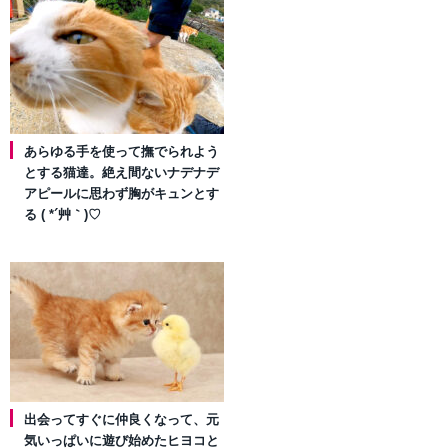
あらゆる手を使って撫でられよう
とする猫達。絶え間ないナデナデ
アピールに思わず胸がキュンとす
る ( *´艸｀)♡
出会ってすぐに仲良くなって、元
気いっぱいに遊び始めたヒヨコと