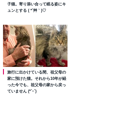
子猫。寄り添い合って眠る姿にキ
ュンとする ( *´艸｀)♡
旅行に出かけている間、祖父母の
家に預けた猫。それから10年が経
った今でも、祖父母の家から戻っ
ていません (*´ｰ`)