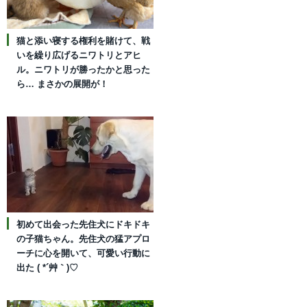
猫と添い寝する権利を賭けて、戦
いを繰り広げるニワトリとアヒ
ル。ニワトリが勝ったかと思った
ら… まさかの展開が！
初めて出会った先住犬にドキドキ
の子猫ちゃん。先住犬の猛アプロ
ーチに心を開いて、可愛い行動に
出た ( *´艸｀)♡