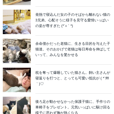
発熱で寝込んだ女の子のそばから離れない猫の
3兄弟。心配そうに様子を見守る愛情いっぱい
の姿が尊すぎた (*´ｪ｀*)
余命僅かだった老猫に、生きる目的を与えた子
猫達。そのおかげで老猫は毎日寿命を伸ばして
いって、みんなを驚かせる
枕を奪って爆睡していた猫さん。飼い主さんが
寝返りを打つと、とっても可愛い抵抗が ( *´艸
｀)♡
後ろ足が動かせなかった保護子猫に、手作りの
車椅子をプレゼント。元気いっぱいに駆け回る
様子に思わず胸が熱くなる