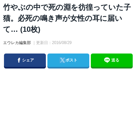
竹やぶの中で死の淵を彷徨っていた子
猫。必死の鳴き声が女性の耳に届い
て… (10枚)
エウレカ編集部
｜更新日：2016/08/29
Facebook
Twitter
シェア
ポスト
送る