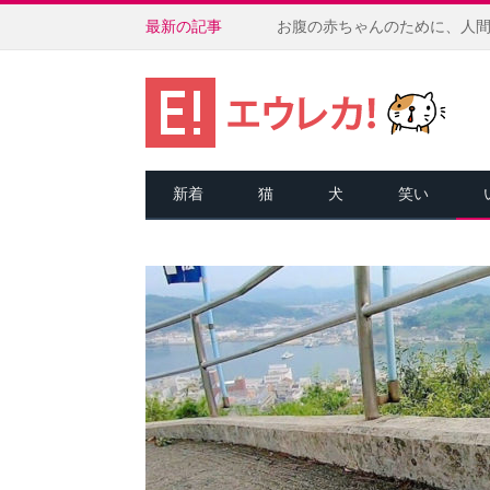
最新の記事
新着
猫
犬
笑い