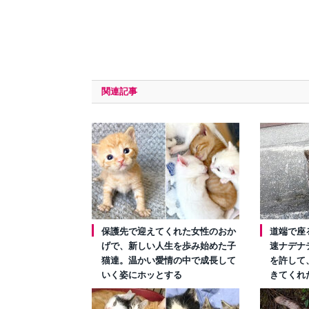
関連記事
保護先で迎えてくれた女性のおか
道端で座
げで、新しい人生を歩み始めた子
速ナデナ
猫達。温かい愛情の中で成長して
を許して
いく姿にホッとする
きてくれた