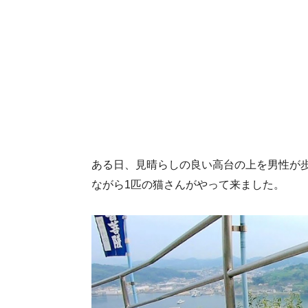
ある日、見晴らしの良い高台の上を男性が
ながら1匹の猫さんがやって来ました。