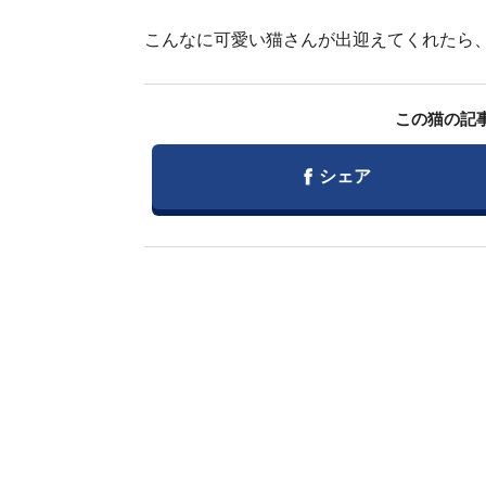
こんなに可愛い猫さんが出迎えてくれたら
この猫の記
Facebook
シェア