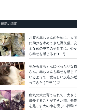
最新の記事
お腹の赤ちゃんのために、人間
に助けを求めてきた野良猫。安
全な家の中での子育てに、心か
ら幸せを感じる (*´ｪ｀*)
朝から赤ちゃんにべったりな猫
さん。赤ちゃんも幸せを感じて
いるようで、愛らしい反応が返
ってきた ( *´艸｀)♡
病気の犬に育てられて、大きく
成長することができた猫。発作
を起こす犬の命を優しい行動で