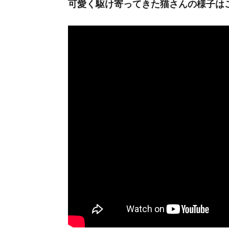
可愛く駆け寄ってきた猫さんの様子は