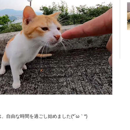
自由な時間を過ごし始めました(*´ω｀*)