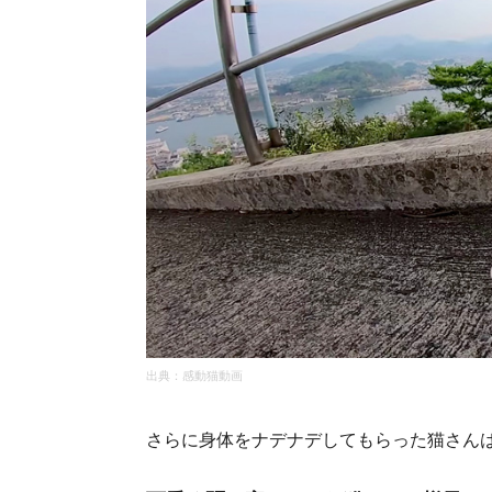
出典：感動猫動画
さらに身体をナデナデしてもらった猫さんは、