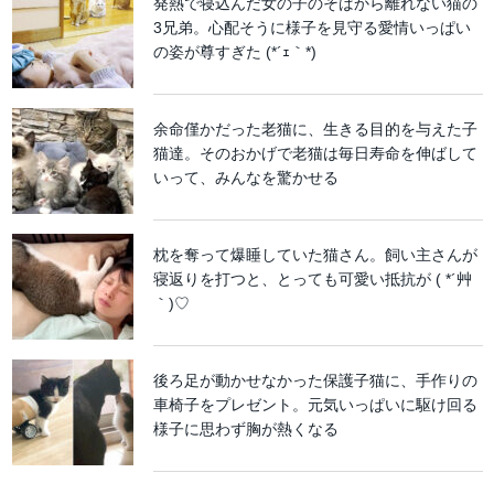
発熱で寝込んだ女の子のそばから離れない猫の
3兄弟。心配そうに様子を見守る愛情いっぱい
の姿が尊すぎた (*´ｪ｀*)
余命僅かだった老猫に、生きる目的を与えた子
猫達。そのおかげで老猫は毎日寿命を伸ばして
いって、みんなを驚かせる
枕を奪って爆睡していた猫さん。飼い主さんが
寝返りを打つと、とっても可愛い抵抗が ( *´艸
｀)♡
後ろ足が動かせなかった保護子猫に、手作りの
車椅子をプレゼント。元気いっぱいに駆け回る
様子に思わず胸が熱くなる