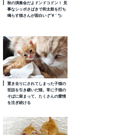
秋の演奏会だよドンドコドン！ 見
事なシッポさばきで和太鼓を打ち
鳴らす猫さんが面白い (*´∀｀*)♪
置き去りにされてしまった子猫の
世話を引き継いだ猫。常に子猫の
そばに留まって、たくさんの愛情
を注ぎ続ける