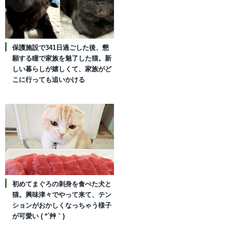
保護施設で341日過ごした後、懇
願する瞳で家族を魅了した猫。新
しい暮らしが嬉しくて、家族がど
こに行っても追いかける
初めてまぐろの刺身を食べた犬と
猫。興味津々でやって来て、テン
ションがおかしくなっちゃう様子
が可愛い ( *´艸｀)