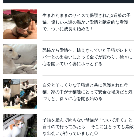
生まれたままのサイズで保護された3週齢の子
猫。優しい人達の温かい愛情と献身的な看護
で、ついに成長を始める！
恐怖から愛情へ。怯えきっていた子猫がレトリ
バーとの出会いによって全てが変わり、徐々に
心を開いていく姿にホッとする
自分とそっくりな子猫達と共に保護された母
猫。家の中が子猫達にとって安全な場所だと気
づくと、徐々に心を開き始める
子猫を産んで間もない母猫が「ついて来て」と
言うので行ってみたら… そこにはとっても素敵
な出会いが待っていました♡