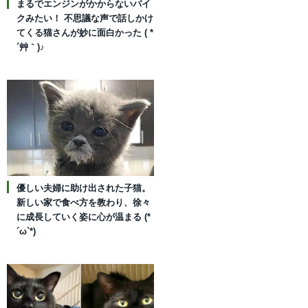
まるでエンジンがかからないバイ
クみたい！ 不思議な声で話しかけ
てくる猫さんが妙に面白かった ( *
´艸｀)♪
優しい夫婦に助け出された子猫。
新しい家で食べ方を教わり、徐々
に成長していく姿に心が温まる (*
´ω`*)