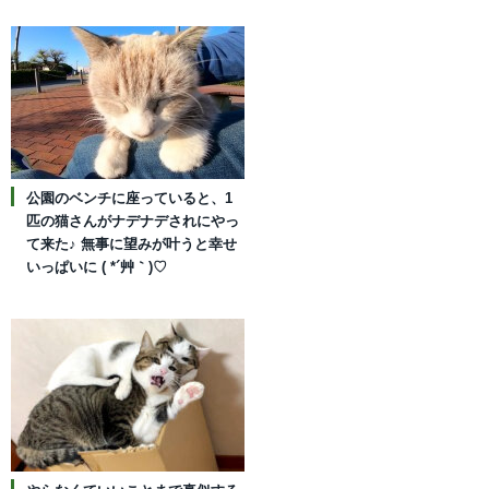
公園のベンチに座っていると、1
匹の猫さんがナデナデされにやっ
て来た♪ 無事に望みが叶うと幸せ
いっぱいに ( *´艸｀)♡