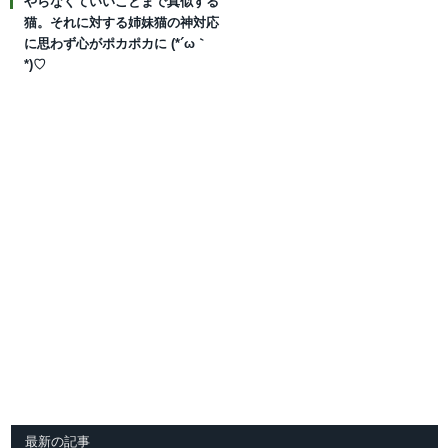
やらなくていいことまで真似する
猫。それに対する姉妹猫の神対応
に思わず心がポカポカに (*´ω｀
*)♡
最新の記事