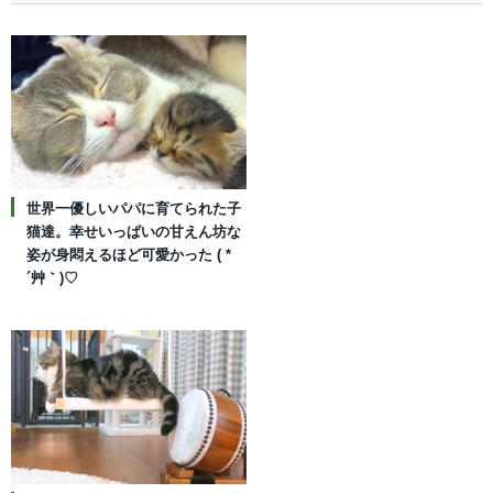
世界一優しいパパに育てられた子
猫達。幸せいっぱいの甘えん坊な
姿が身悶えるほど可愛かった ( *
´艸｀)♡