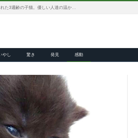
生まれたままのサイズで保護された3週齢の子猫。優しい人達の温かい愛情と献身的な看護で、ついに成長を始める！
いやし
驚き
発見
感動