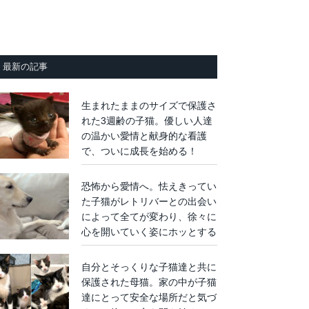
最新の記事
生まれたままのサイズで保護さ
れた3週齢の子猫。優しい人達
の温かい愛情と献身的な看護
で、ついに成長を始める！
恐怖から愛情へ。怯えきってい
た子猫がレトリバーとの出会い
によって全てが変わり、徐々に
心を開いていく姿にホッとする
自分とそっくりな子猫達と共に
保護された母猫。家の中が子猫
達にとって安全な場所だと気づ