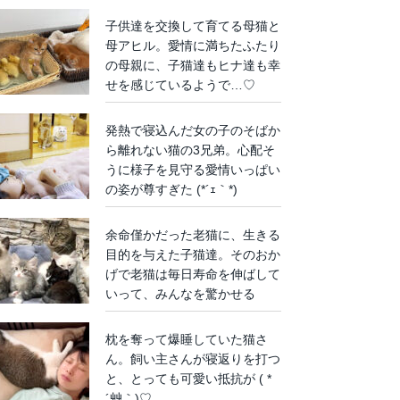
子供達を交換して育てる母猫と
母アヒル。愛情に満ちたふたり
の母親に、子猫達もヒナ達も幸
せを感じているようで…♡
発熱で寝込んだ女の子のそばか
ら離れない猫の3兄弟。心配そ
うに様子を見守る愛情いっぱい
の姿が尊すぎた (*´ｪ｀*)
余命僅かだった老猫に、生きる
目的を与えた子猫達。そのおか
げで老猫は毎日寿命を伸ばして
いって、みんなを驚かせる
枕を奪って爆睡していた猫さ
ん。飼い主さんが寝返りを打つ
と、とっても可愛い抵抗が ( *
´艸｀)♡