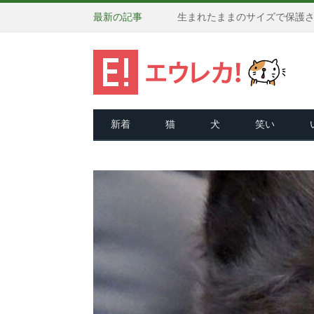
最新の記事
新着
猫
犬
笑い