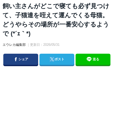
飼い主さんがどこで寝ても必ず見つけ
て、子猫達を咥えて運んでくる母猫。
どうやらその場所が一番安心するよう
で (*´ｪ｀*)
エウレカ編集部
｜更新日：2026/05/31
Facebook
Twitter
シェア
ポスト
送る