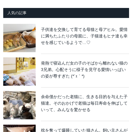
人気の記事
子供達を交換して育てる母猫と母アヒル。愛情
に満ちたふたりの母親に、子猫達もヒナ達も幸
せを感じているようで…♡
発熱で寝込んだ女の子のそばから離れない猫の
3兄弟。心配そうに様子を見守る愛情いっぱい
の姿が尊すぎた (*´ｪ｀*)
余命僅かだった老猫に、生きる目的を与えた子
猫達。そのおかげで老猫は毎日寿命を伸ばして
いって、みんなを驚かせる
枕を奪って爆睡していた猫さん。飼い主さんが