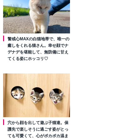
警戒心MAXの白猫地帯で、唯一の
癒しをくれる猫さん。幸せ顔でナ
デナデを堪能して、無防備に甘え
てくる姿にホッコリ♡
穴から顔を出して遊ぶ子猫達。保
護先で楽しそうに過ごす姿がとっ
ても可愛くて、心がポカポカ温ま