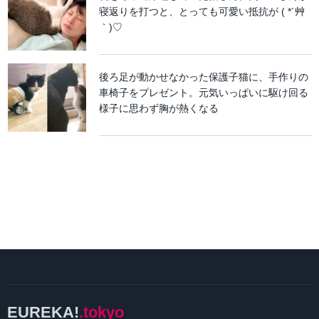
寝返りを打つと、とっても可愛い抵抗が ( *´艸
｀)♡
後ろ足が動かせなかった保護子猫に、手作りの
車椅子をプレゼント。元気いっぱいに駆け回る
様子に思わず胸が熱くなる
EUREKA!
.tokyo