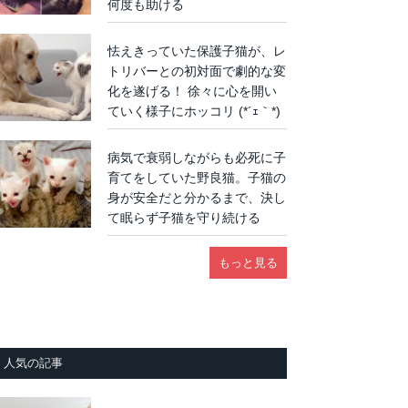
何度も助ける
怯えきっていた保護子猫が、レ
トリバーとの初対面で劇的な変
化を遂げる！ 徐々に心を開い
ていく様子にホッコリ (*´ｪ｀*)
病気で衰弱しながらも必死に子
育てをしていた野良猫。子猫の
身が安全だと分かるまで、決し
て眠らず子猫を守り続ける
もっと見る
人気の記事