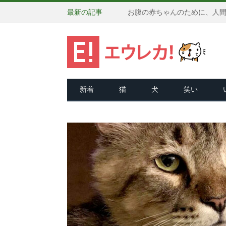
最新の記事
新着
猫
犬
笑い