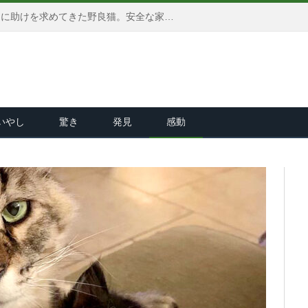
お腹の赤ちゃんのために、人間に助けを求めてきた野良猫。安全な家の中での子育てに、心から幸せを感じる (*´ｪ｀*)
いやし
驚き
発見
感動