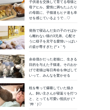
子供達を交換して育てる母猫と
母アヒル。愛情に満ちたふたり
の母親に、子猫達もヒナ達も幸
せを感じているようで…♡
発熱で寝込んだ女の子のそばか
ら離れない猫の3兄弟。心配そ
うに様子を見守る愛情いっぱい
の姿が尊すぎた (*´ｪ｀*)
余命僅かだった老猫に、生きる
目的を与えた子猫達。そのおか
げで老猫は毎日寿命を伸ばして
いって、みんなを驚かせる
枕を奪って爆睡していた猫さ
ん。飼い主さんが寝返りを打つ
と、とっても可愛い抵抗が ( *
´艸｀)♡