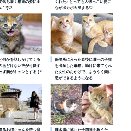
で落ち着く猫達の姿にホ
くれた♪ とっても人懐っこい姿に
´ｪ｀*)♡
心がポカポカ温まる♡
と何かを話しかけてくる
保健所に入った直後に唯一の子猫
のあどけない声が可愛す
を出産した母猫。助けに来てくれ
ず胸がキュンとする ( *
た女性のおかげで、ようやく楽に
息ができるようになる
帰るお姉ちゃんを待つ庭
排水溝に落ちた子猫達を救うた