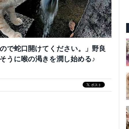
ので蛇口開けてください。」野良
そうに喉の渇きを潤し始める♪