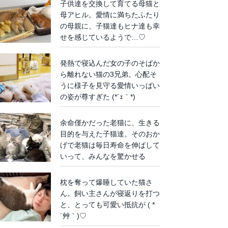
子供達を交換して育てる母猫と
母アヒル。愛情に満ちたふたり
の母親に、子猫達もヒナ達も幸
せを感じているようで…♡
発熱で寝込んだ女の子のそばか
ら離れない猫の3兄弟。心配そ
うに様子を見守る愛情いっぱい
の姿が尊すぎた (*´ｪ｀*)
余命僅かだった老猫に、生きる
目的を与えた子猫達。そのおか
げで老猫は毎日寿命を伸ばして
いって、みんなを驚かせる
枕を奪って爆睡していた猫さ
ん。飼い主さんが寝返りを打つ
と、とっても可愛い抵抗が ( *
´艸｀)♡