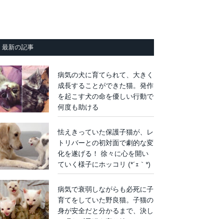
最新の記事
病気の犬に育てられて、大きく
成長することができた猫。発作
を起こす犬の命を優しい行動で
何度も助ける
怯えきっていた保護子猫が、レ
トリバーとの初対面で劇的な変
化を遂げる！ 徐々に心を開い
ていく様子にホッコリ (*´ｪ｀*)
病気で衰弱しながらも必死に子
育てをしていた野良猫。子猫の
身が安全だと分かるまで、決し