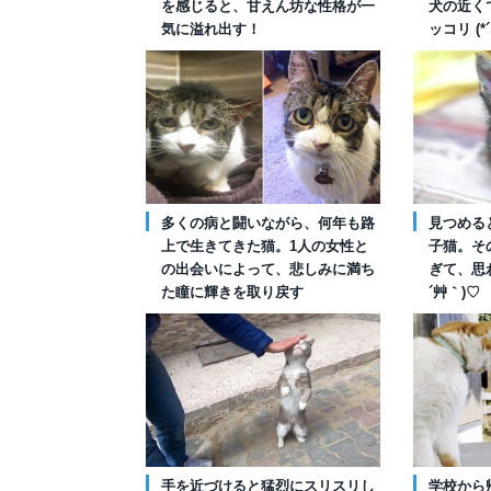
を感じると、甘えん坊な性格が一
犬の近く
気に溢れ出す！
ッコリ (*
多くの病と闘いながら、何年も路
見つめる
上で生きてきた猫。1人の女性と
子猫。そ
の出会いによって、悲しみに満ち
ぎて、思わ
た瞳に輝きを取り戻す
´艸｀)♡
手を近づけると猛烈にスリスリし
学校から