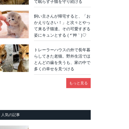
て眠らず子猫を守り続ける
飼い主さんが帰宅すると、「お
かえりなさい！」と次々とやっ
て来る子猫達。その可愛すぎる
姿にキュンとする ( *´艸｀)♡
トレーラーハウスの外で長年暮
らしてきた老猫。野外生活でほ
とんどの歯を失うも、家の中で
多くの幸せを見つける
もっと見る
人気の記事