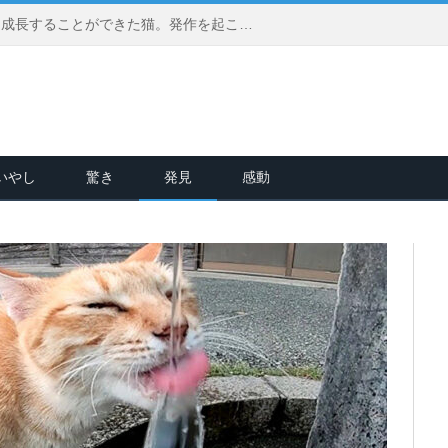
病気の犬に育てられて、大きく成長することができた猫。発作を起こす犬の命を優しい行動で何度も助ける
いやし
驚き
発見
感動