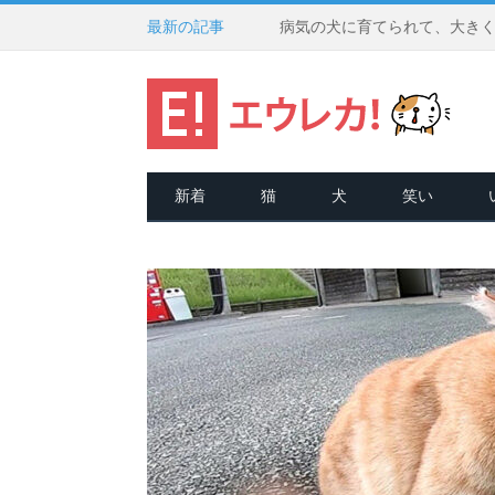
最新の記事
新着
猫
犬
笑い