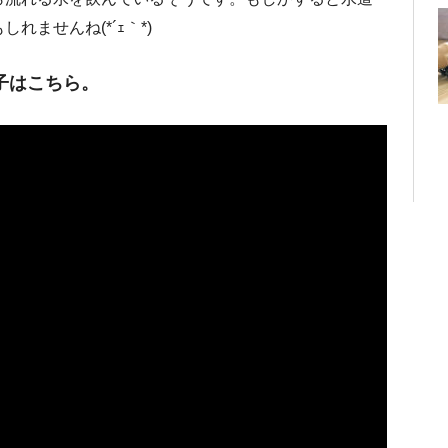
ませんね(*´ｪ｀*)
子はこちら。