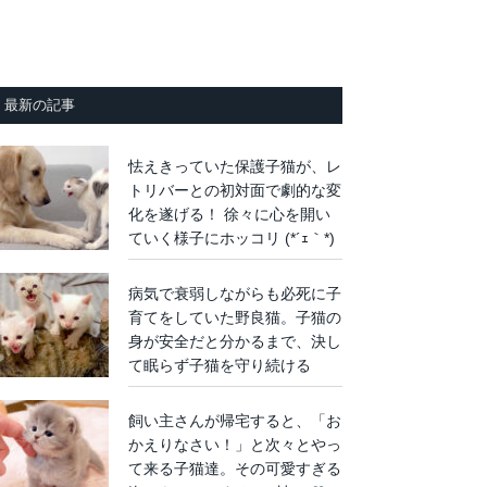
最新の記事
怯えきっていた保護子猫が、レ
トリバーとの初対面で劇的な変
化を遂げる！ 徐々に心を開い
ていく様子にホッコリ (*´ｪ｀*)
病気で衰弱しながらも必死に子
育てをしていた野良猫。子猫の
身が安全だと分かるまで、決し
て眠らず子猫を守り続ける
飼い主さんが帰宅すると、「お
かえりなさい！」と次々とやっ
て来る子猫達。その可愛すぎる