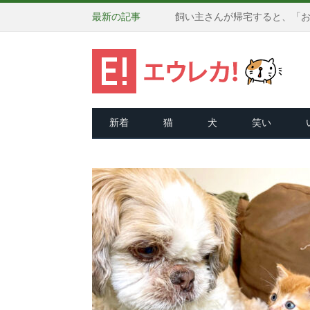
最新の記事
新着
猫
犬
笑い