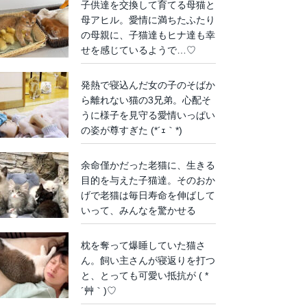
子供達を交換して育てる母猫と
母アヒル。愛情に満ちたふたり
の母親に、子猫達もヒナ達も幸
せを感じているようで…♡
発熱で寝込んだ女の子のそばか
ら離れない猫の3兄弟。心配そ
うに様子を見守る愛情いっぱい
の姿が尊すぎた (*´ｪ｀*)
余命僅かだった老猫に、生きる
目的を与えた子猫達。そのおか
げで老猫は毎日寿命を伸ばして
いって、みんなを驚かせる
枕を奪って爆睡していた猫さ
ん。飼い主さんが寝返りを打つ
と、とっても可愛い抵抗が ( *
´艸｀)♡