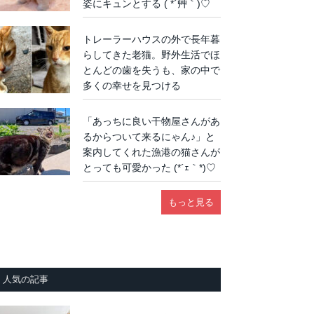
姿にキュンとする ( *´艸｀)♡
トレーラーハウスの外で長年暮
らしてきた老猫。野外生活でほ
とんどの歯を失うも、家の中で
多くの幸せを見つける
「あっちに良い干物屋さんがあ
るからついて来るにゃん♪」と
案内してくれた漁港の猫さんが
とっても可愛かった (*´ｪ｀*)♡
もっと見る
人気の記事