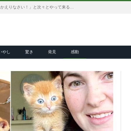
飼い主さんが帰宅すると、「おかえりなさい！」と次々とやって来る子猫達。その可愛すぎる姿にキュンとする ( *´艸｀)♡
いやし
驚き
発見
感動