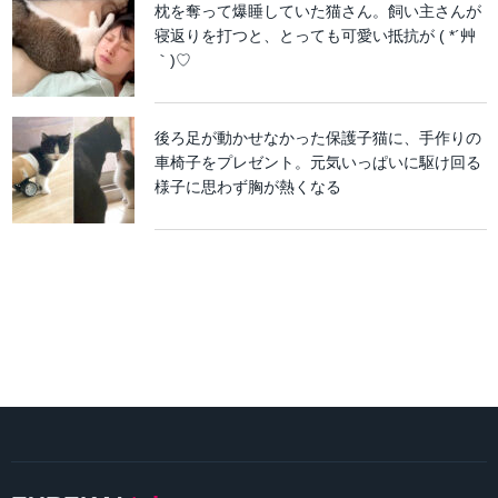
枕を奪って爆睡していた猫さん。飼い主さんが
寝返りを打つと、とっても可愛い抵抗が ( *´艸
｀)♡
後ろ足が動かせなかった保護子猫に、手作りの
車椅子をプレゼント。元気いっぱいに駆け回る
様子に思わず胸が熱くなる