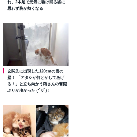
れ、2本足で元気に駆け回る姿に
思わず胸が熱くなる
玄関先に出現した120cmの雪の
壁！ 「アタシが何とかしてあげ
る！」と立ち向かう猫さんの奮闘
ぶりが凄かった (*ﾟ0ﾟ)！