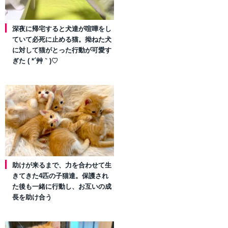
深夜に帰宅すると犬達が喧嘩をし
ていて必死に止める猫。拗ねた犬
に対して猫がとった行動が可愛す
ぎた ( *´艸｀)♡
助けが来るまで、力を合わせて生
きてきた4匹の子猫達。保護され
た後も一緒に行動し、お互いの成
長を助け合う