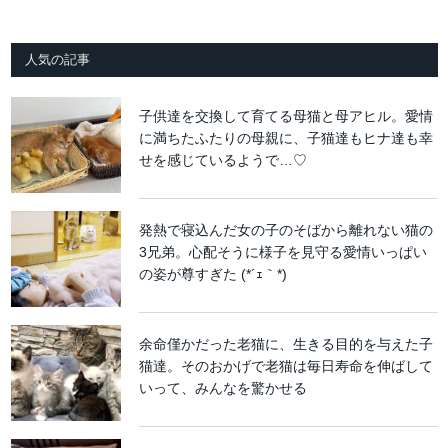
人気の記事
子供達を交換して育てる母猫と母アヒル。愛情
に満ちたふたりの母親に、子猫達もヒナ達も幸
せを感じているようで…♡
発熱で寝込んだ女の子のそばから離れない猫の
3兄弟。心配そうに様子を見守る愛情いっぱい
の姿が尊すぎた (*´ｪ｀*)
余命僅かだった老猫に、生きる目的を与えた子
猫達。そのおかげで老猫は毎日寿命を伸ばして
いって、みんなを驚かせる