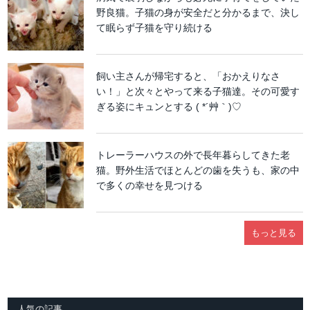
野良猫。子猫の身が安全だと分かるまで、決し
て眠らず子猫を守り続ける
飼い主さんが帰宅すると、「おかえりなさ
い！」と次々とやって来る子猫達。その可愛す
ぎる姿にキュンとする ( *´艸｀)♡
トレーラーハウスの外で長年暮らしてきた老
猫。野外生活でほとんどの歯を失うも、家の中
で多くの幸せを見つける
もっと見る
人気の記事