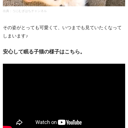
出典：うにむぎはちチャンネル
その姿がとっても可愛くて、いつまでも見ていたくなって
しまいます♪
安心して眠る子猫の様子はこちら。