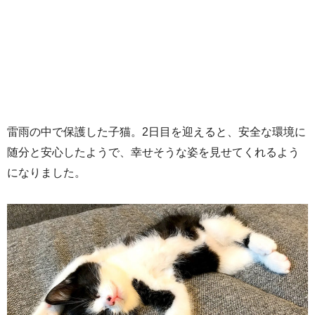
雷雨の中で保護した子猫。2日目を迎えると、安全な環境に
随分と安心したようで、幸せそうな姿を見せてくれるよう
になりました。