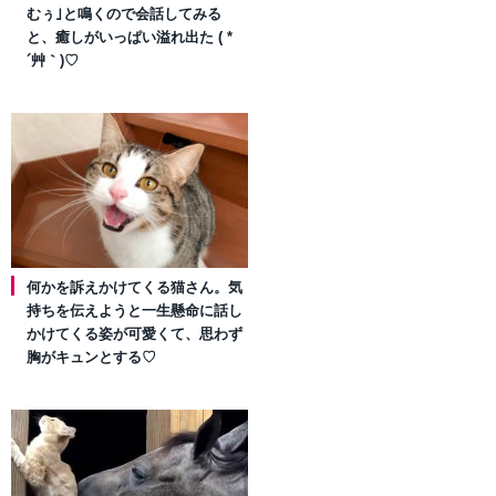
むぅ｣と鳴くので会話してみる
と、癒しがいっぱい溢れ出た ( *
´艸｀)♡
何かを訴えかけてくる猫さん。気
持ちを伝えようと一生懸命に話し
かけてくる姿が可愛くて、思わず
胸がキュンとする♡