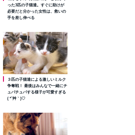
った3匹の子猫達。すぐに助けが
必要だと分かった女性は、救いの
手を差し伸べる
３匹の子猫達による激しいミルク
争奪戦！ 最後はみんなで一緒にチ
ュパチュパする様子が可愛すぎる
( *´艸｀)♡