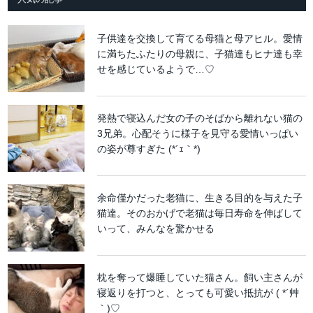
子供達を交換して育てる母猫と母アヒル。愛情
に満ちたふたりの母親に、子猫達もヒナ達も幸
せを感じているようで…♡
発熱で寝込んだ女の子のそばから離れない猫の
3兄弟。心配そうに様子を見守る愛情いっぱい
の姿が尊すぎた (*´ｪ｀*)
余命僅かだった老猫に、生きる目的を与えた子
猫達。そのおかげで老猫は毎日寿命を伸ばして
いって、みんなを驚かせる
枕を奪って爆睡していた猫さん。飼い主さんが
寝返りを打つと、とっても可愛い抵抗が ( *´艸
｀)♡