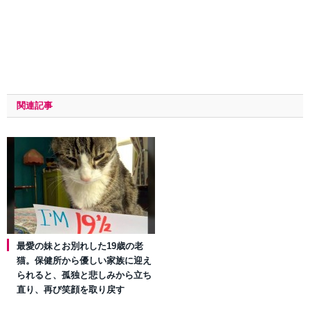
関連記事
最愛の妹とお別れした19歳の老
猫。保健所から優しい家族に迎え
られると、孤独と悲しみから立ち
直り、再び笑顔を取り戻す