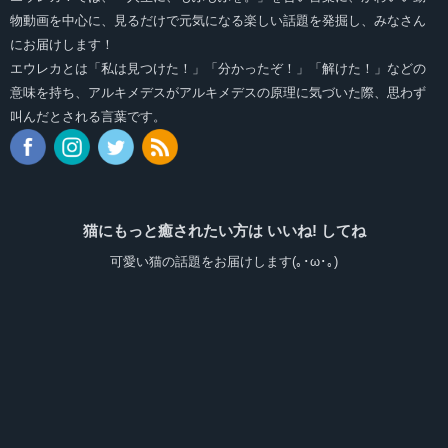
物動画を中心に、見るだけで元気になる楽しい話題を発掘し、みなさん
にお届けします！
エウレカとは「私は見つけた！」「分かったぞ！」「解けた！」などの
意味を持ち、アルキメデスがアルキメデスの原理に気づいた際、思わず
叫んだとされる言葉です。
猫にもっと癒されたい方は いいね! してね
可愛い猫の話題をお届けします(｡･ω･｡)