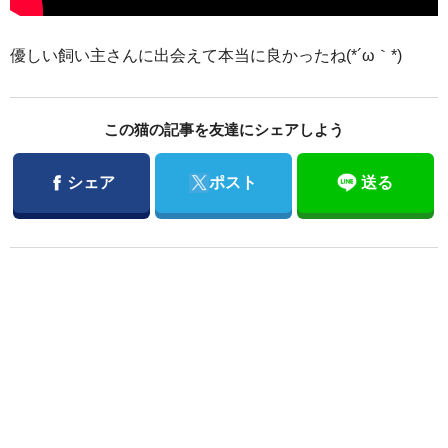
優しい飼い主さんに出会えて本当に良かったね(*´ω｀*)
この猫の記事を友達にシェアしよう
Facebook
Twitter
シェア
ポスト
送る