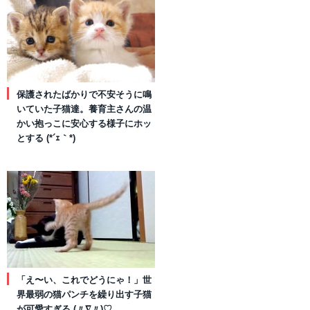
保護されたばかりで不安そうに鳴
いていた子猫達。養育主さんの温
かい抱っこに安心する様子にホッ
とする (*´ｪ｀*)
「え〜い、これでどうにゃ！」世
界最弱の猫パンチを繰り出す子猫
が可愛すぎる (〃∇〃)♡