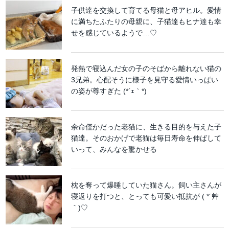
子供達を交換して育てる母猫と母アヒル。愛情
に満ちたふたりの母親に、子猫達もヒナ達も幸
せを感じているようで…♡
発熱で寝込んだ女の子のそばから離れない猫の
3兄弟。心配そうに様子を見守る愛情いっぱい
の姿が尊すぎた (*´ｪ｀*)
余命僅かだった老猫に、生きる目的を与えた子
猫達。そのおかげで老猫は毎日寿命を伸ばして
いって、みんなを驚かせる
枕を奪って爆睡していた猫さん。飼い主さんが
寝返りを打つと、とっても可愛い抵抗が ( *´艸
｀)♡