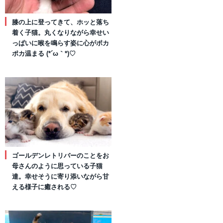
膝の上に登ってきて、ホッと落ち
着く子猫。丸くなりながら幸せい
っぱいに喉を鳴らす姿に心がポカ
ポカ温まる (*´ω｀*)♡
ゴールデンレトリバーのことをお
母さんのように思っている子猫
達。幸せそうに寄り添いながら甘
える様子に癒される♡