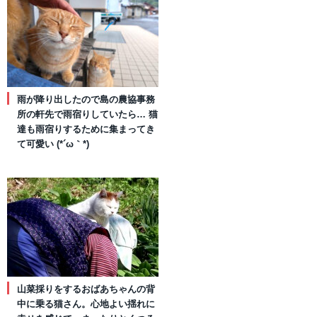
雨が降り出したので島の農協事務
所の軒先で雨宿りしていたら… 猫
達も雨宿りするために集まってき
て可愛い (*´ω｀*)
山菜採りをするおばあちゃんの背
中に乗る猫さん。心地よい揺れに