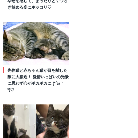
幸せを感じて、まったりとくつろ
ぎ始める姿にホッコリ♡
先住猫と赤ちゃん猫が目を離した
隙に大接近！ 愛情いっぱいの光景
に思わず心がポカポカに (*´ω｀
*)♡