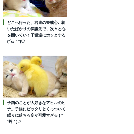
どこへ行った、君達の警戒心♪ 着
いたばかりの保護先で、次々と心
を開いていく子猫達にホッとする
(*´ω｀*)♡
子猫のことが大好きなアヒルのヒ
ナ。子猫にピッタリとくっついて
眠りに落ちる姿が可愛すぎる ( *
´艸｀)♡