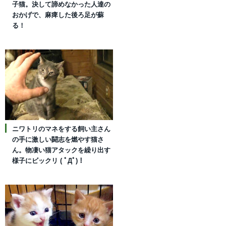
子猫。決して諦めなかった人達の
おかげで、麻痺した後ろ足が蘇
る！
ニワトリのマネをする飼い主さん
の手に激しい闘志を燃やす猫さ
ん。物凄い猫アタックを繰り出す
様子にビックリ ( ﾟДﾟ)！