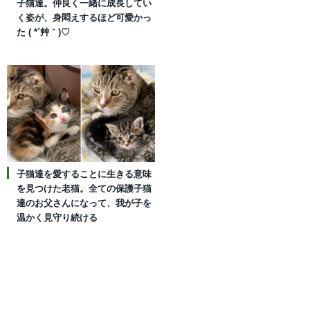
子猫達。仲良く一緒に成長してい
く姿が、身悶えするほど可愛かっ
た ( *´艸｀)♡
子猫達を愛することに生きる意味
を見つけた老猫。全ての保護子猫
達のお父さんになって、我が子を
温かく見守り続ける