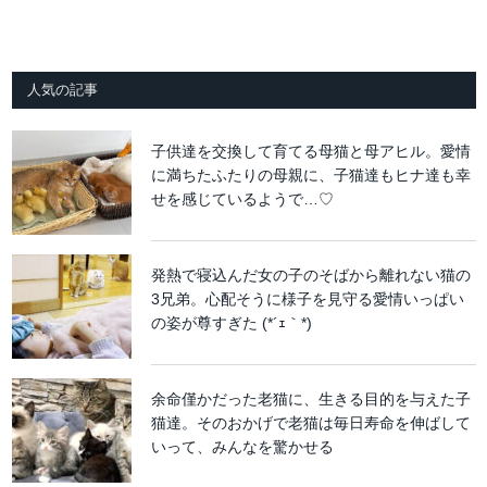
人気の記事
子供達を交換して育てる母猫と母アヒル。愛情
に満ちたふたりの母親に、子猫達もヒナ達も幸
せを感じているようで…♡
発熱で寝込んだ女の子のそばから離れない猫の
3兄弟。心配そうに様子を見守る愛情いっぱい
の姿が尊すぎた (*´ｪ｀*)
余命僅かだった老猫に、生きる目的を与えた子
猫達。そのおかげで老猫は毎日寿命を伸ばして
いって、みんなを驚かせる