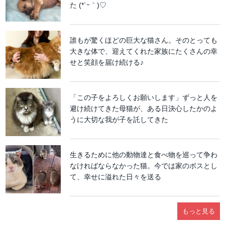
た (*´ｰ｀)♡
誰もが驚くほどの巨大な猫さん。そのとっても
大きな体で、迎えてくれた家族にたくさんの幸
せと笑顔を届け続ける♪
「この子をよろしくお願いします」ずっと人を
避け続けてきた母猫が、ある日決心したかのよ
うに大切な我が子を託してきた
生きるために他の動物達と食べ物を巡って争わ
なければならなかった猫。今では家のボスとし
て、幸せに溢れた日々を送る
もっと見る