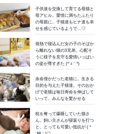
子供達を交換して育てる母猫と
母アヒル。愛情に満ちたふたり
の母親に、子猫達もヒナ達も幸
せを感じているようで…♡
発熱で寝込んだ女の子のそばか
ら離れない猫の3兄弟。心配そ
うに様子を見守る愛情いっぱい
の姿が尊すぎた (*´ｪ｀*)
余命僅かだった老猫に、生きる
目的を与えた子猫達。そのおか
げで老猫は毎日寿命を伸ばして
いって、みんなを驚かせる
枕を奪って爆睡していた猫さ
ん。飼い主さんが寝返りを打つ
と、とっても可愛い抵抗が ( *
´艸｀)♡