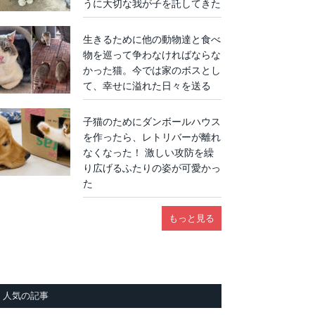
うに大切な我が子を託してきた
生きるために他の動物達と食べ
物を巡って争わなければならな
かった猫。今では家のボスとし
て、幸せに溢れた日々を送る
子猫のためにダンボールハウス
を作ったら、レトリバーが離れ
なくなった！ 激しい攻防を繰
り広げるふたりの姿が可愛かっ
た
もっと見る
人気の記事