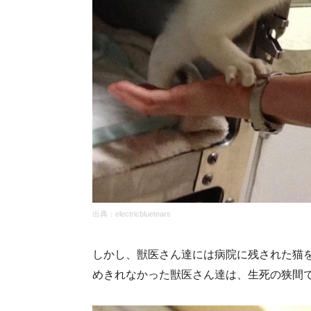
出典：
electricbluetears
しかし、獣医さん達には病院に残された猫
めきれなかった獣医さん達は、生死の狭間