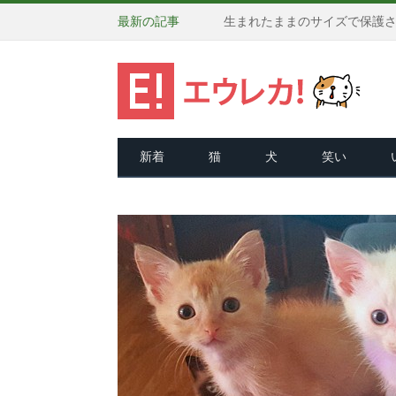
最新の記事
新着
猫
犬
笑い