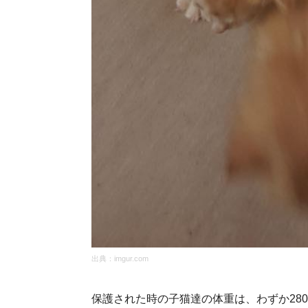
出典：
imgur.com
保護された時の子猫達の体重は、わずか28