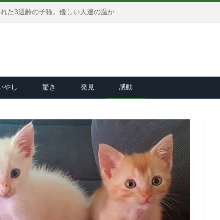
生まれたままのサイズで保護された3週齢の子猫。優しい人達の温かい愛情と献身的な看護で、ついに成長を始める！
いやし
驚き
発見
感動