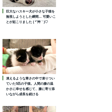
巨大なハスキー犬が小さな子猫を
無視しようとした瞬間… 可愛いこ
とが起こりました ( *´艸｀)♡
凍えるような寒さの中で凍りつい
ていた5匹の子猫。人間の膝の温
かさに幸せを感じて、膝に寄り添
いながら成長を続ける