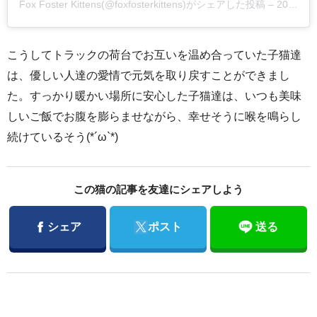
Fox Foster Kittens(@foxfosterkittens)がシェアした投稿
–
2018年 4月月14日午前2時35分PDT
こうしてトラックの荷台でお互いを温め合っていた子猫達
は、優しい人達の愛情で元気を取り戻すことができまし
た。すっかり暖かい場所に安心した子猫達は、いつも美味
しいご飯でお腹を膨らませながら、幸せそうに喉を鳴らし
続けているそう(*´ω`*)
この猫の記事を友達にシェアしよう
Facebook
Twitter
シェア
ポスト
送る