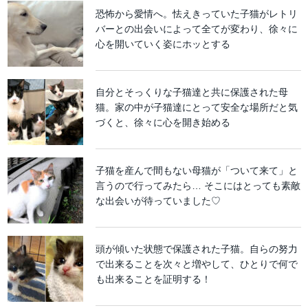
恐怖から愛情へ。怯えきっていた子猫がレトリ
バーとの出会いによって全てが変わり、徐々に
心を開いていく姿にホッとする
自分とそっくりな子猫達と共に保護された母
猫。家の中が子猫達にとって安全な場所だと気
づくと、徐々に心を開き始める
子猫を産んで間もない母猫が「ついて来て」と
言うので行ってみたら… そこにはとっても素敵
な出会いが待っていました♡
頭が傾いた状態で保護された子猫。自らの努力
で出来ることを次々と増やして、ひとりで何で
も出来ることを証明する！