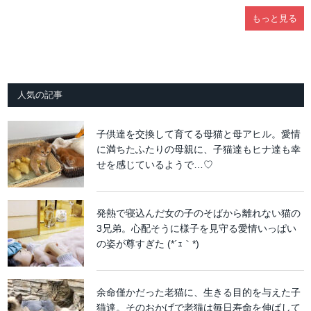
もっと見る
人気の記事
子供達を交換して育てる母猫と母アヒル。愛情
に満ちたふたりの母親に、子猫達もヒナ達も幸
せを感じているようで…♡
発熱で寝込んだ女の子のそばから離れない猫の
3兄弟。心配そうに様子を見守る愛情いっぱい
の姿が尊すぎた (*´ｪ｀*)
余命僅かだった老猫に、生きる目的を与えた子
猫達。そのおかげで老猫は毎日寿命を伸ばして