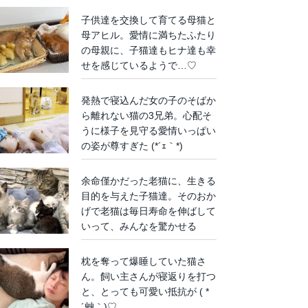
子供達を交換して育てる母猫と
母アヒル。愛情に満ちたふたり
の母親に、子猫達もヒナ達も幸
せを感じているようで…♡
発熱で寝込んだ女の子のそばか
ら離れない猫の3兄弟。心配そ
うに様子を見守る愛情いっぱい
の姿が尊すぎた (*´ｪ｀*)
余命僅かだった老猫に、生きる
目的を与えた子猫達。そのおか
げで老猫は毎日寿命を伸ばして
いって、みんなを驚かせる
枕を奪って爆睡していた猫さ
ん。飼い主さんが寝返りを打つ
と、とっても可愛い抵抗が ( *
´艸｀)♡