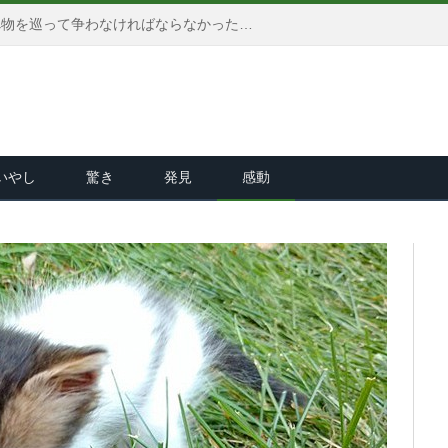
生きるために他の動物達と食べ物を巡って争わなければならなかった猫。今では家のボスとして、幸せに溢れた日々を送る
いやし
驚き
発見
感動