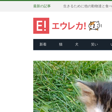
最新の記事
新着
猫
犬
笑い