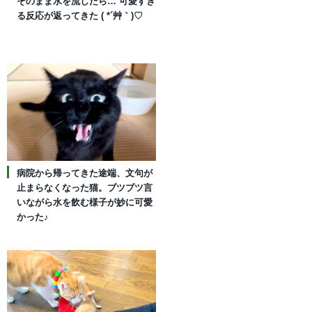
そのまま水を流したら… 可愛すぎ
る反応が返ってきた ( *´艸｀)♡
病院から帰ってきた途端、文句が
止まらなくなった猫。ブツブツ言
いながら水を飲む様子が妙に可愛
かった♪