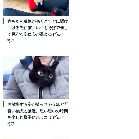
赤ちゃん猫達が鳴くとすぐに駆け
つける先住猫。いつもそばで優し
く見守る姿に心が温まる (*´ω｀
*)♡
お散歩する姿が笑っちゃうほど可
愛い柴犬と猫達。思い思いの時間
を楽しむ様子にホッコリ (*´ω｀
*)♡