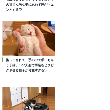
の甘えん坊な姿に思わず胸がキュ
ンとする♡
抱っこされて、手の中で眠っちゃ
う子猫。ヘソ天姿で手足をピクピ
クさせる様子が可愛すぎる♡