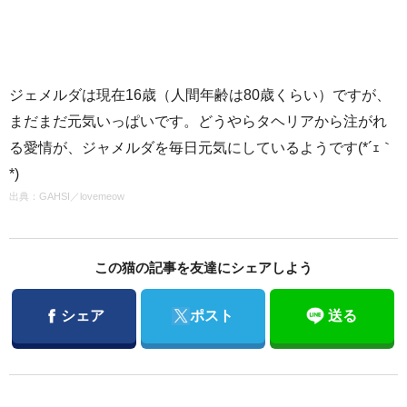
ジェメルダは現在16歳（人間年齢は80歳くらい）ですが、
まだまだ元気いっぱいです。どうやらタヘリアから注がれ
る愛情が、ジャメルダを毎日元気にしているようです(*´ｪ｀
*)
出典：
GAHSI
／
lovemeow
この猫の記事を友達にシェアしよう
Facebook
Twitter
シェア
ポスト
送る