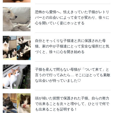
恐怖から愛情へ。怯えきっていた子猫がレトリ
バーとの出会いによって全てが変わり、徐々に
心を開いていく姿にホッとする
自分とそっくりな子猫達と共に保護された母
猫。家の中が子猫達にとって安全な場所だと気
づくと、徐々に心を開き始める
子猫を産んで間もない母猫が「ついて来て」と
言うので行ってみたら… そこにはとっても素敵
な出会いが待っていました♡
頭が傾いた状態で保護された子猫。自らの努力
で出来ることを次々と増やして、ひとりで何で
も出来ることを証明する！