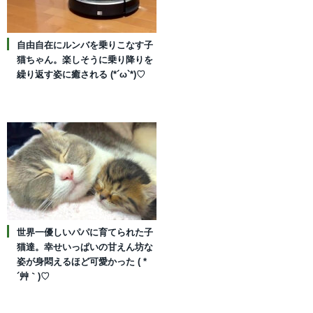
自由自在にルンバを乗りこなす子
猫ちゃん。楽しそうに乗り降りを
繰り返す姿に癒される (*´ω`*)♡
世界一優しいパパに育てられた子
猫達。幸せいっぱいの甘えん坊な
姿が身悶えるほど可愛かった ( *
´艸｀)♡