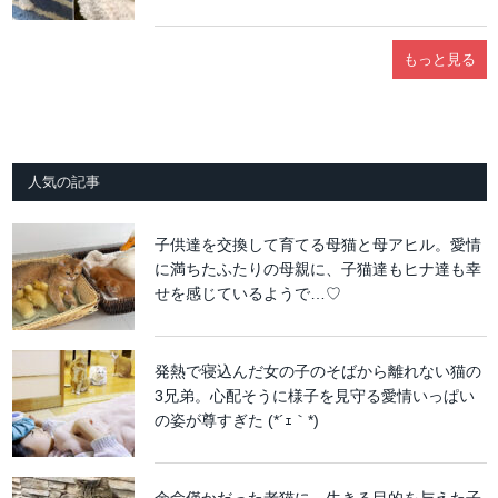
もっと見る
人気の記事
子供達を交換して育てる母猫と母アヒル。愛情
に満ちたふたりの母親に、子猫達もヒナ達も幸
せを感じているようで…♡
発熱で寝込んだ女の子のそばから離れない猫の
3兄弟。心配そうに様子を見守る愛情いっぱい
の姿が尊すぎた (*´ｪ｀*)
余命僅かだった老猫に、生きる目的を与えた子