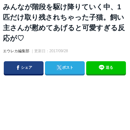
みんなが階段を駆け降りていく中、1
匹だけ取り残されちゃった子猫。飼い
主さんが慰めてあげると可愛すぎる反
応が♡
エウレカ編集部
｜更新日：2017/09/28
Facebook
Twitter
シェア
ポスト
送る