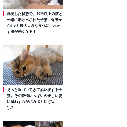
衰弱した状態で、40匹以上の猫と
一緒に助け出された子猫。保護か
ら5ヶ月後の大きな変化に、思わ
ず胸が熱くなる！
そっと近づいてきて添い寝する子
猫。その愛情いっぱいの優しい姿
に思わず心がポカポカに (*´ｪ｀
*)♡