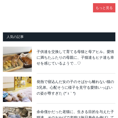
もっと見る
人気の記事
子供達を交換して育てる母猫と母アヒル。愛情
に満ちたふたりの母親に、子猫達もヒナ達も幸
せを感じているようで…♡
発熱で寝込んだ女の子のそばから離れない猫の
3兄弟。心配そうに様子を見守る愛情いっぱい
の姿が尊すぎた (*´ｪ｀*)
余命僅かだった老猫に、生きる目的を与えた子
猫達。そのおかげで老猫は毎日寿命を伸ばして