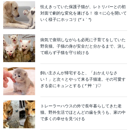
怯えきっていた保護子猫が、レトリバーとの初
対面で劇的な変化を遂げる！ 徐々に心を開いて
いく様子にホッコリ (*´ｪ｀*)
病気で衰弱しながらも必死に子育てをしていた
野良猫。子猫の身が安全だと分かるまで、決し
て眠らず子猫を守り続ける
飼い主さんが帰宅すると、「おかえりなさ
い！」と次々とやって来る子猫達。その可愛す
ぎる姿にキュンとする ( *´艸｀)♡
トレーラーハウスの外で長年暮らしてきた老
猫。野外生活でほとんどの歯を失うも、家の中
で多くの幸せを見つける