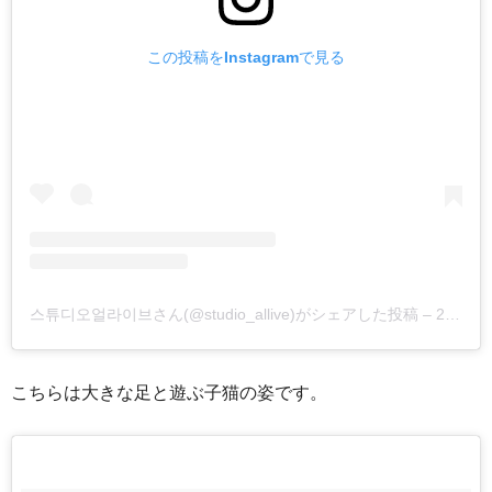
この投稿をInstagramで見る
스튜디오얼라이브さん(@studio_allive)がシェアした投稿
–
2017年 7月月7日午前5時34分PDT
こちらは大きな足と遊ぶ子猫の姿です。