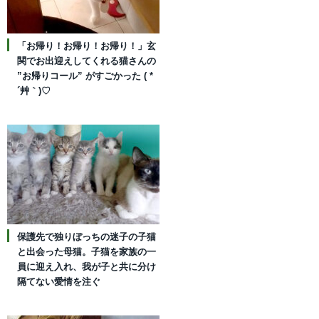
「お帰り！お帰り！お帰り！」玄
関でお出迎えしてくれる猫さんの
”お帰りコール” がすごかった ( *
´艸｀)♡
保護先で独りぼっちの迷子の子猫
と出会った母猫。子猫を家族の一
員に迎え入れ、我が子と共に分け
隔てない愛情を注ぐ