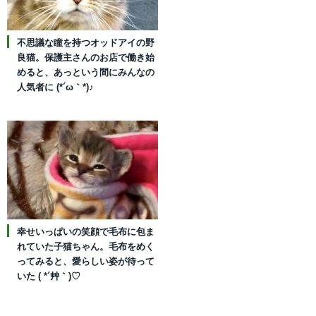
不思議な瞳を持つオッドアイの野
良猫。保護主さんのお店で働き始
めると、あっという間にみんなの
人気者に (*´ω｀*)♪
幸せいっぱいの笑顔で毛布に包ま
れていた子猫ちゃん。毛布をめく
ってみると、愛らしい姿が待って
いた ( *´艸｀)♡