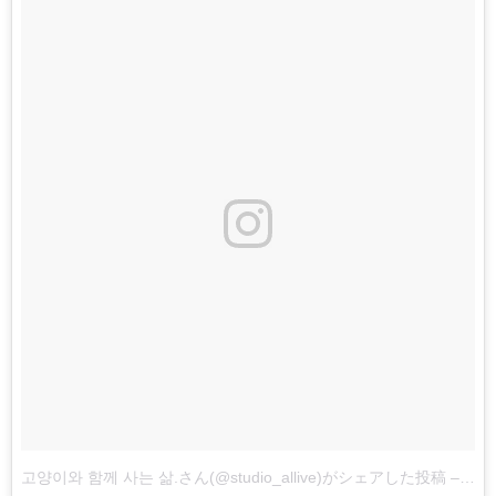
고양이와 함께 사는 삶.さん(@studio_allive)がシェアした投稿
–
201