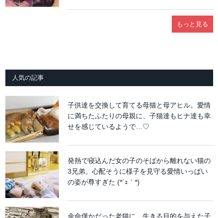
もっと見る
人気の記事
子供達を交換して育てる母猫と母アヒル。愛情
に満ちたふたりの母親に、子猫達もヒナ達も幸
せを感じているようで…♡
発熱で寝込んだ女の子のそばから離れない猫の
3兄弟。心配そうに様子を見守る愛情いっぱい
の姿が尊すぎた (*´ｪ｀*)
余命僅かだった老猫に、生きる目的を与えた子