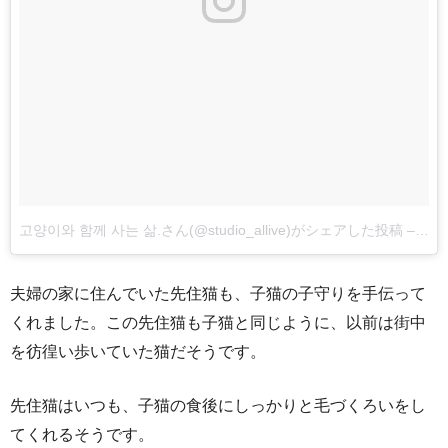
고양이와 함께 사는 삶.さん(@studio_allive)がシェアした投稿
–
201
夫婦の家に住んでいた先住猫も、子猫の子守りを手伝って
くれました。この先住猫も子猫と同じように、以前は街中
を彷徨い歩いていた猫だそうです。
先住猫はいつも、子猫の食後にしっかりと毛づくろいをし
てくれるそうです。