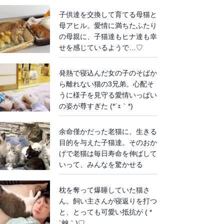
子供達を交換して育てる母猫と
母アヒル。愛情に満ちたふたり
の母親に、子猫達もヒナ達も幸
せを感じているようで…♡
発熱で寝込んだ女の子のそばか
ら離れない猫の3兄弟。心配そ
うに様子を見守る愛情いっぱい
の姿が尊すぎた (*´ｪ｀*)
余命僅かだった老猫に、生きる
目的を与えた子猫達。そのおか
げで老猫は毎日寿命を伸ばして
いって、みんなを驚かせる
枕を奪って爆睡していた猫さ
ん。飼い主さんが寝返りを打つ
と、とっても可愛い抵抗が ( *
´艸｀)♡