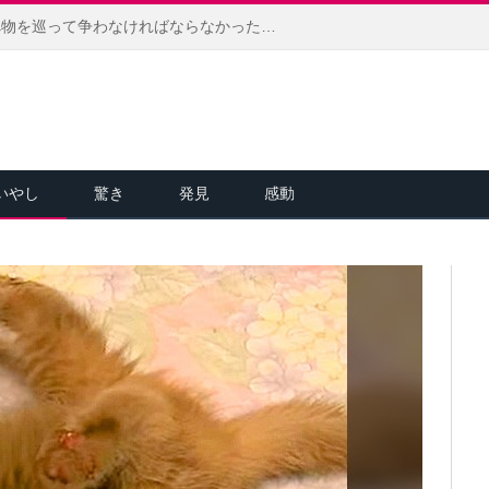
生きるために他の動物達と食べ物を巡って争わなければならなかった猫。今では家のボスとして、幸せに溢れた日々を送る
いやし
驚き
発見
感動