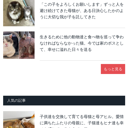
「この子をよろしくお願いします」ずっと人を
避け続けてきた母猫が、ある日決心したかのよ
うに大切な我が子を託してきた
生きるために他の動物達と食べ物を巡って争わ
なければならなかった猫。今では家のボスとし
て、幸せに溢れた日々を送る
もっと見る
人気の記事
子供達を交換して育てる母猫と母アヒル。愛情
に満ちたふたりの母親に、子猫達もヒナ達も幸