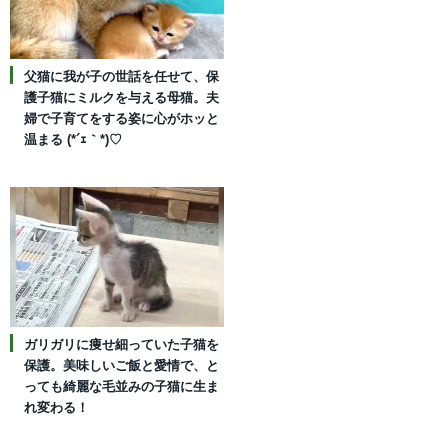
父猫に我が子の世話を任せて、保
護子猫にミルクを与える母猫。夫
婦で子育てをする姿に心がホッと
温まる (*´ｪ｀*)♡
ガリガリに痩せ細っていた子猫を
保護。美味しいご飯と愛情で、と
っても綺麗な毛並みの子猫に生ま
れ変わる！