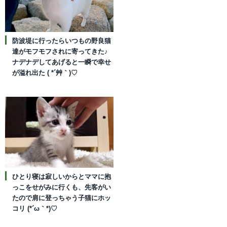
防波堤に行ったらいつもの野良猫
達がモフモフされに寄ってきた♪
ナデナデしてあげると一瞬で幸せ
が溢れ出た ( *´艸｀)♡
ひとり寝は寂しいからとママに抱
っこをせがみに行くも、先客がい
たので肩に登っちゃう子猫にホッ
コリ (*´ω｀*)♡