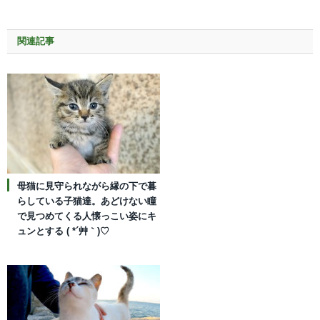
関連記事
母猫に見守られながら縁の下で暮
らしている子猫達。あどけない瞳
で見つめてくる人懐っこい姿にキ
ュンとする ( *´艸｀)♡