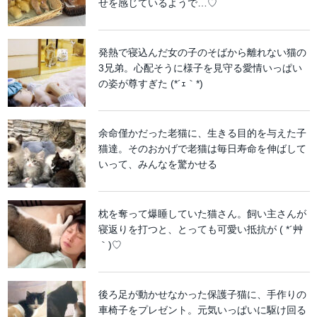
せを感じているようで…♡
発熱で寝込んだ女の子のそばから離れない猫の
3兄弟。心配そうに様子を見守る愛情いっぱい
の姿が尊すぎた (*´ｪ｀*)
余命僅かだった老猫に、生きる目的を与えた子
猫達。そのおかげで老猫は毎日寿命を伸ばして
いって、みんなを驚かせる
枕を奪って爆睡していた猫さん。飼い主さんが
寝返りを打つと、とっても可愛い抵抗が ( *´艸
｀)♡
後ろ足が動かせなかった保護子猫に、手作りの
車椅子をプレゼント。元気いっぱいに駆け回る