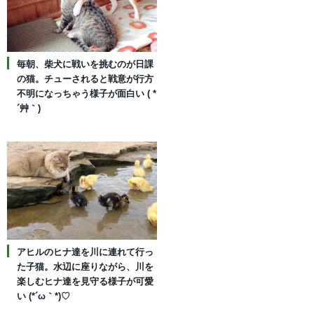
毎朝、柴犬に戦いを挑むのが日課
の猫。チューされると戦意が行方
不明になっちゃう様子が面白い ( *
´艸｀)
アヒルのヒナ達を川に連れて行っ
た子猫。水辺に座りながら、川を
楽しむヒナ達を見守る様子が可愛
い (*´ω｀*)♡