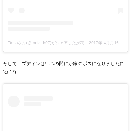
Taniaさん(@tania_b07)がシェアした投稿
–
2017年 4月月16日午前7時21分PDT
そして、プディンはいつの間にか家のボスになりました(*
´ω｀*)