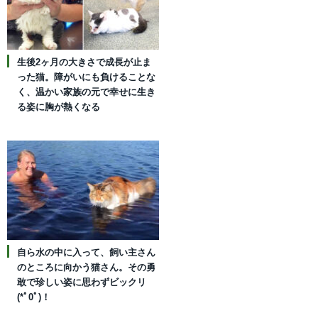
生後2ヶ月の大きさで成長が止ま
った猫。障がいにも負けることな
く、温かい家族の元で幸せに生き
る姿に胸が熱くなる
自ら水の中に入って、飼い主さん
のところに向かう猫さん。その勇
敢で珍しい姿に思わずビックリ
(*ﾟ0ﾟ)！