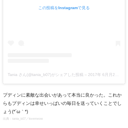
この投稿をInstagramで見る
Tania さん(@tania_b07)がシェアした投稿
–
2017年 6月月26日午前7時46分PDT
プディンに素敵な出会いがあって本当に良かった。これか
らもプディンは幸せいっぱいの毎日を送っていくことでし
ょう(*´ω｀*)
出典：
tania_b07
／
lovemeow