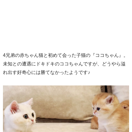
4兄弟の赤ちゃん猫と初めて会った子猫の『ココちゃん』。
未知との遭遇にドキドキのココちゃんですが、どうやら溢
れ出す好奇心には勝てなかったようです♪