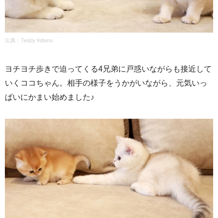
出典：
Teddy Kittens
ヨチヨチ歩きで迫ってくる4兄弟に戸惑いながらも接近して
いくココちゃん。相手の様子をうかがいながら、元気いっ
ぱいにかまい始めました♪