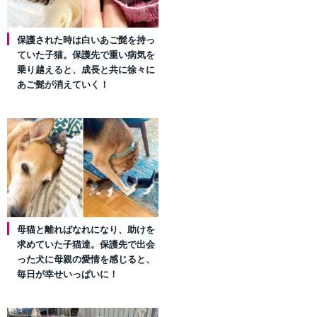
保護された時は白いあご髭を持っ
ていた子猫。保護先で重い病気を
乗り越えると、成長と共に徐々に
あご髭が消えていく！
母猫と離ればなれになり、助けを
求めていた子猫達。保護先で出会
った犬に母親の愛情を感じると、
毎日が幸せいっぱいに！