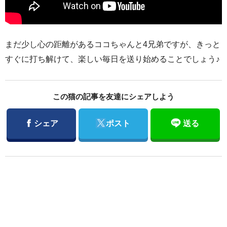
まだ少し心の距離があるココちゃんと4兄弟ですが、きっと
すぐに打ち解けて、楽しい毎日を送り始めることでしょう♪
この猫の記事を友達にシェアしよう
Facebook
Twitter
シェア
ポスト
送る