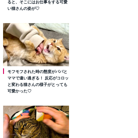
ると、そこにはお仕事をする可愛
い猫さんの姿が♡
モフモフされた時の態度がパパと
ママで違い過ぎる！ 反応がコロッ
と変わる猫さんの様子がとっても
可愛かった♡