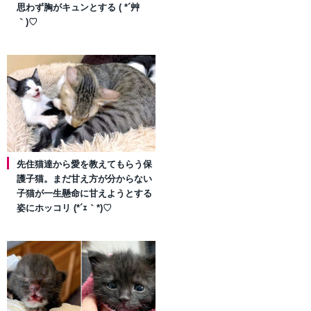
思わず胸がキュンとする ( *´艸
｀)♡
先住猫達から愛を教えてもらう保
護子猫。まだ甘え方が分からない
子猫が一生懸命に甘えようとする
姿にホッコリ (*´ｪ｀*)♡