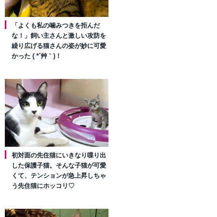
「よくも私の噛みつきを拒んだ
な！」飼い主さんと激しい攻防を
繰り広げる猫さんの姿が妙に可愛
かった ( *´艸｀)！
初対面の先住猫にいきなり喋り出
した保護子猫。そんな子猫が可愛
くて、テンションが急上昇しちゃ
う先住猫にホッコリ♡