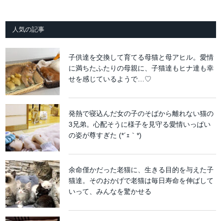
人気の記事
子供達を交換して育てる母猫と母アヒル。愛情
に満ちたふたりの母親に、子猫達もヒナ達も幸
せを感じているようで…♡
発熱で寝込んだ女の子のそばから離れない猫の
3兄弟。心配そうに様子を見守る愛情いっぱい
の姿が尊すぎた (*´ｪ｀*)
余命僅かだった老猫に、生きる目的を与えた子
猫達。そのおかげで老猫は毎日寿命を伸ばして
いって、みんなを驚かせる