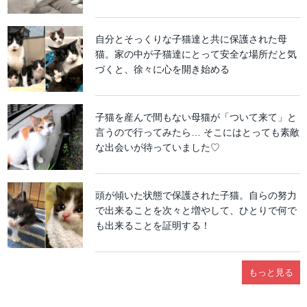
自分とそっくりな子猫達と共に保護された母
猫。家の中が子猫達にとって安全な場所だと気
づくと、徐々に心を開き始める
子猫を産んで間もない母猫が「ついて来て」と
言うので行ってみたら… そこにはとっても素敵
な出会いが待っていました♡
頭が傾いた状態で保護された子猫。自らの努力
で出来ることを次々と増やして、ひとりで何で
も出来ることを証明する！
もっと見る