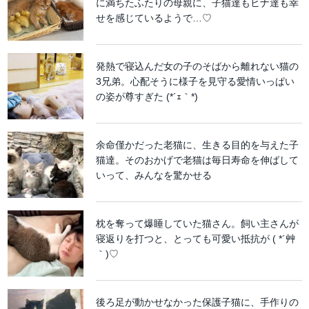
に満ちたふたりの母親に、子猫達もヒナ達も幸
せを感じているようで…♡
発熱で寝込んだ女の子のそばから離れない猫の
3兄弟。心配そうに様子を見守る愛情いっぱい
の姿が尊すぎた (*´ｪ｀*)
余命僅かだった老猫に、生きる目的を与えた子
猫達。そのおかげで老猫は毎日寿命を伸ばして
いって、みんなを驚かせる
枕を奪って爆睡していた猫さん。飼い主さんが
寝返りを打つと、とっても可愛い抵抗が ( *´艸
｀)♡
後ろ足が動かせなかった保護子猫に、手作りの