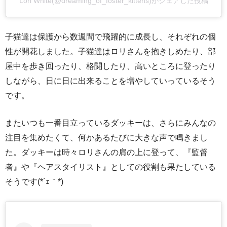
Lori White(@dreaming_of_foster_kittens)がシェアした投稿
子猫達は保護から数週間で飛躍的に成長し、それぞれの個
性が開花しました。子猫達はロリさんを抱きしめたり、部
屋中を歩き回ったり、格闘したり、高いところに登ったり
しながら、日に日に出来ることを増やしていっているそう
です。
またいつも一番目立っているダッキーは、さらにみんなの
注目を集めたくて、何かあるたびに大きな声で鳴きまし
た。ダッキーは時々ロリさんの肩の上に登って、『監督
者』や『ヘアスタイリスト』としての役割も果たしている
そうです(*´ｪ｀*)