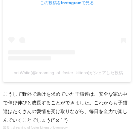
この投稿をInstagramで見る
Lori White(@dreaming_of_foster_kittens)がシェアした投稿
こうして野外で助けを求めていた子猫達は、安全な家の中
で伸び伸びと成長することができました。これからも子猫
達はたくさんの愛情を受け取りながら、毎日を全力で楽し
んでいくことでしょう(*´ω｀*)
出典：
dreaming of foster kittens
／
lovemeow