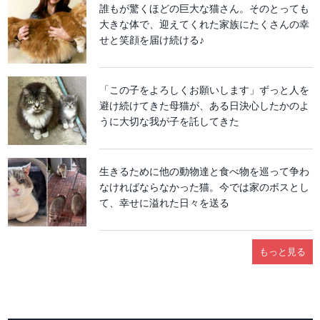
誰もが驚くほどの巨大な猫さん。そのとっても
大きな体で、迎えてくれた家族にたくさんの幸
せと笑顔を届け続ける♪
「この子をよろしくお願いします」ずっと人を
避け続けてきた母猫が、ある日決心したかのよ
うに大切な我が子を託してきた
生きるために他の動物達と食べ物を巡って争わ
なければならなかった猫。今では家のボスとし
て、幸せに溢れた日々を送る
もっと見る