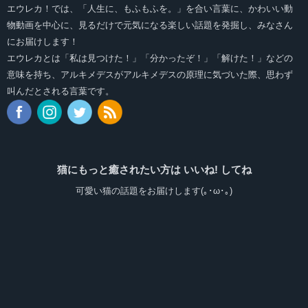
エウレカ！では、「人生に、もふもふを。」を合い言葉に、かわいい動
物動画を中心に、見るだけで元気になる楽しい話題を発掘し、みなさん
にお届けします！
エウレカとは「私は見つけた！」「分かったぞ！」「解けた！」などの
意味を持ち、アルキメデスがアルキメデスの原理に気づいた際、思わず
叫んだとされる言葉です。
猫にもっと癒されたい方は いいね! してね
可愛い猫の話題をお届けします(｡･ω･｡)