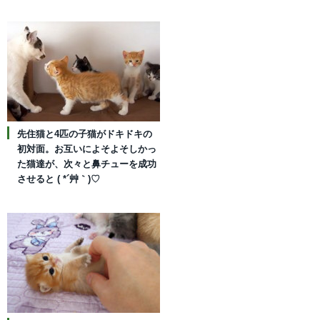
先住猫と4匹の子猫がドキドキの
初対面。お互いによそよそしかっ
た猫達が、次々と鼻チューを成功
させると ( *´艸｀)♡