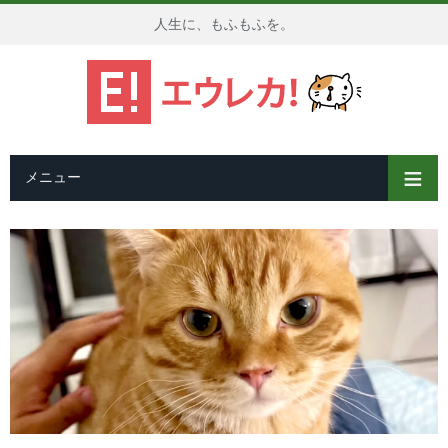
人生に、もふもふを。
メニュー