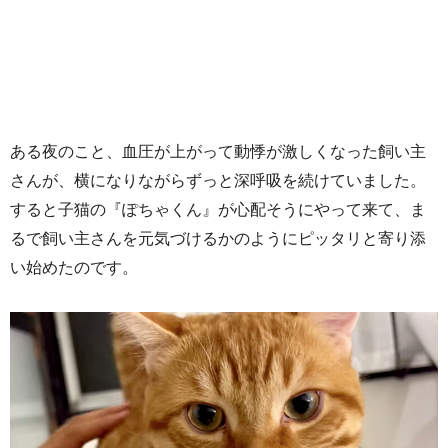
ある夜のこと、血圧が上がって動悸が激しくなった飼い主
さんが、横になりながらずっと深呼吸を続けていました。
すると子猫の『ぽちゃくん』が心配そうにやって来て、ま
るで飼い主さんを元気づけるかのようにピッタリと寄り添
い始めたのです。