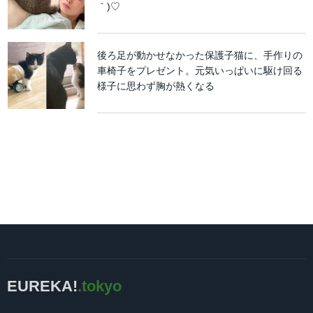
｀)♡
後ろ足が動かせなかった保護子猫に、手作りの
車椅子をプレゼント。元気いっぱいに駆け回る
様子に思わず胸が熱くなる
EUREKA!
.tokyo