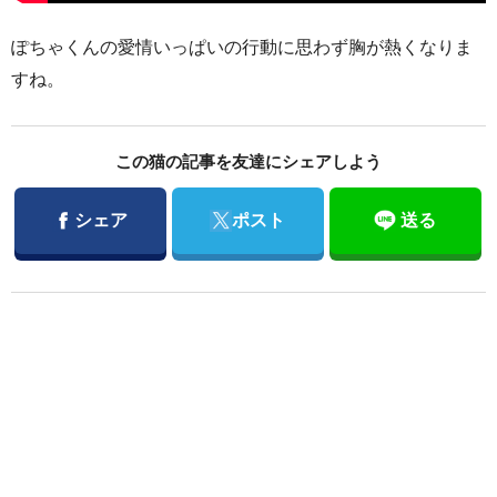
ぽちゃくんの愛情いっぱいの行動に思わず胸が熱くなりま
すね。
この猫の記事を友達にシェアしよう
Facebook
Twitter
シェア
ポスト
送る