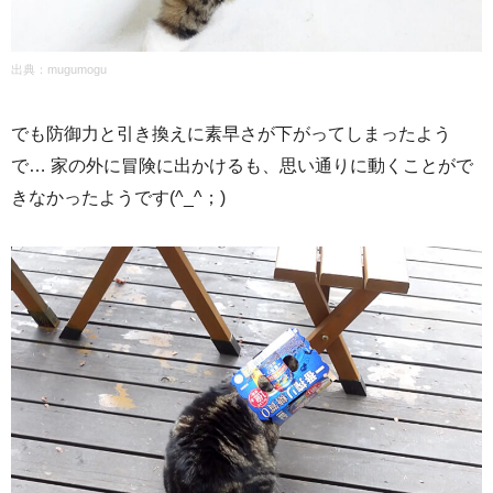
出典：
mugumogu
でも防御力と引き換えに素早さが下がってしまったよう
で… 家の外に冒険に出かけるも、思い通りに動くことがで
きなかったようです(^_^；)