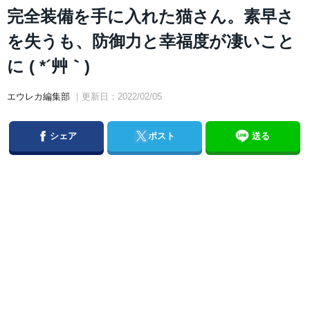
完全装備を手に入れた猫さん。素早さ
を失うも、防御力と幸福度が凄いこと
に ( *´艸｀)
エウレカ編集部
｜更新日：2022/02/05
Facebook
Twitter
シェア
ポスト
送る