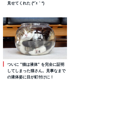
見せてくれた (*´ｪ｀*)
ついに ”猫は液体” を完全に証明
してしまった猫さん。見事なまで
の液体姿に目が釘付けに！