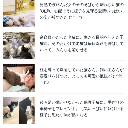
発熱で寝込んだ女の子のそばから離れない猫の
3兄弟。心配そうに様子を見守る愛情いっぱい
の姿が尊すぎた (*´ｪ｀*)
余命僅かだった老猫に、生きる目的を与えた子
猫達。そのおかげで老猫は毎日寿命を伸ばして
いって、みんなを驚かせる
枕を奪って爆睡していた猫さん。飼い主さんが
寝返りを打つと、とっても可愛い抵抗が ( *´艸
｀)♡
後ろ足が動かせなかった保護子猫に、手作りの
車椅子をプレゼント。元気いっぱいに駆け回る
様子に思わず胸が熱くなる