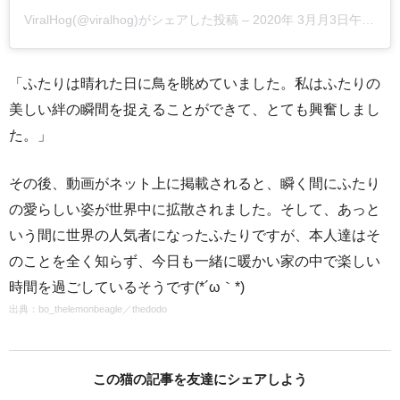
ViralHog(@viralhog)がシェアした投稿
–
2020年 3月月3日午後3時58分PST
「ふたりは晴れた日に鳥を眺めていました。私はふたりの
美しい絆の瞬間を捉えることができて、とても興奮しまし
た。」
その後、動画がネット上に掲載されると、瞬く間にふたり
の愛らしい姿が世界中に拡散されました。そして、あっと
いう間に世界の人気者になったふたりですが、本人達はそ
のことを全く知らず、今日も一緒に暖かい家の中で楽しい
時間を過ごしているそうです(*´ω｀*)
出典：
bo_thelemonbeagle
／
thedodo
この猫の記事を友達にシェアしよう