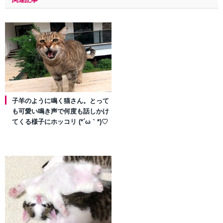
子羊のように鳴く猫さん。とって
も可愛い鳴き声で何度も話しかけ
てくる様子にホッコリ (*´ω｀*)♡