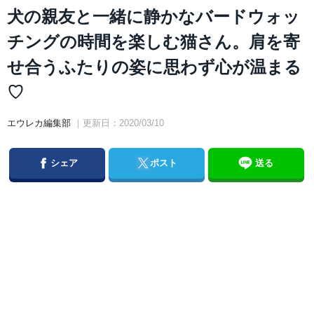
犬の親友と一緒に静かなバードウォッ
チングの時間を楽しむ猫さん。肩を寄
せ合うふたりの姿に思わず心が温まる
♡
エウレカ編集部
｜更新日：2020/03/10
Facebook
Twitter
シェア
ポスト
送る