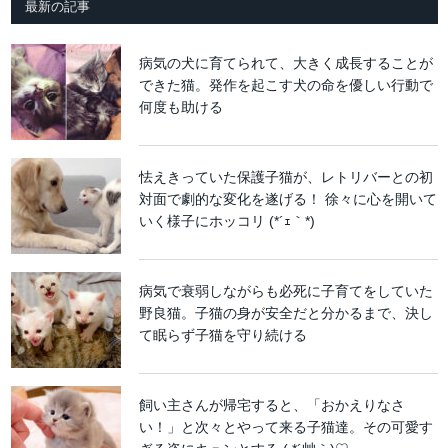
最新の記事
病気の犬に育てられて、大きく成長することが
できた猫。発作を起こす犬の命を優しい行動で
何度も助ける
怯えきっていた保護子猫が、レトリバーとの初
対面で劇的な変化を遂げる！ 徐々に心を開いて
いく様子にホッコリ (*´ｪ｀*)
病気で衰弱しながらも必死に子育てをしていた
野良猫。子猫の身が安全だと分かるまで、決し
て眠らず子猫を守り続ける
飼い主さんが帰宅すると、「おかえりなさ
い！」と次々とやって来る子猫達。その可愛す