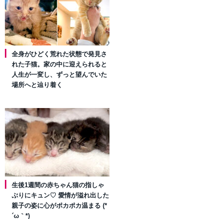
全身がひどく荒れた状態で発見さ
れた子猫。家の中に迎えられると
人生が一変し、ずっと望んでいた
場所へと辿り着く
生後1週間の赤ちゃん猫の指しゃ
ぶりにキュン♡ 愛情が溢れ出した
親子の姿に心がポカポカ温まる (*
´ω｀*)