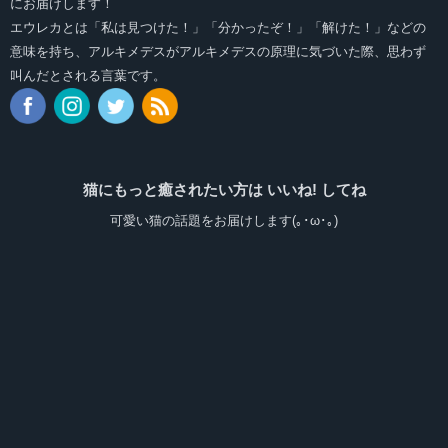
にお届けします！
エウレカとは「私は見つけた！」「分かったぞ！」「解けた！」などの
意味を持ち、アルキメデスがアルキメデスの原理に気づいた際、思わず
叫んだとされる言葉です。
猫にもっと癒されたい方は いいね! してね
可愛い猫の話題をお届けします(｡･ω･｡)