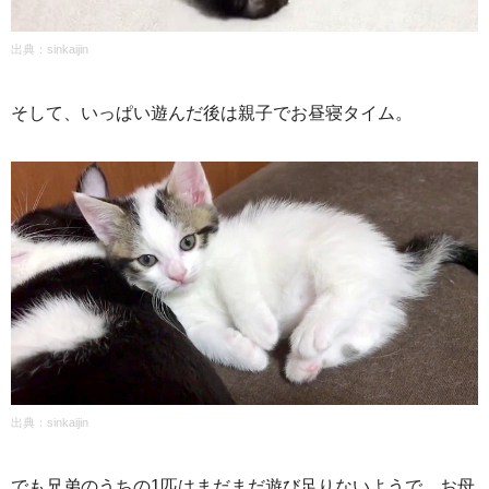
出典：
sinkaijin
そして、いっぱい遊んだ後は親子でお昼寝タイム。
出典：sinkaijin
でも兄弟のうちの1匹はまだまだ遊び足りないようで、お母