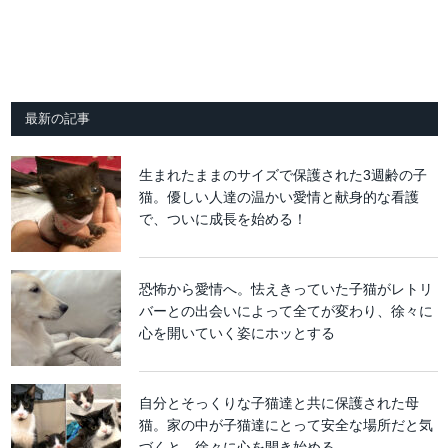
最新の記事
生まれたままのサイズで保護された3週齢の子
猫。優しい人達の温かい愛情と献身的な看護
で、ついに成長を始める！
恐怖から愛情へ。怯えきっていた子猫がレトリ
バーとの出会いによって全てが変わり、徐々に
心を開いていく姿にホッとする
自分とそっくりな子猫達と共に保護された母
猫。家の中が子猫達にとって安全な場所だと気
づくと、徐々に心を開き始める