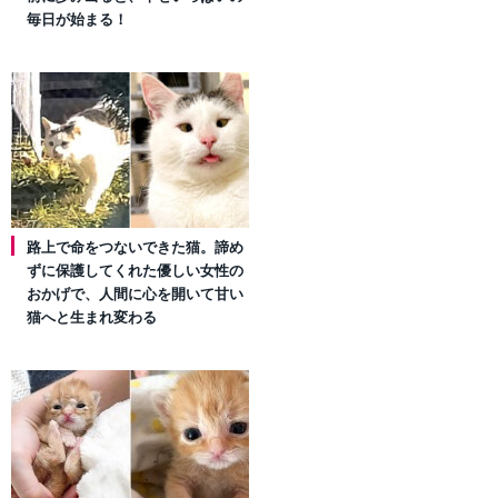
毎日が始まる！
路上で命をつないできた猫。諦め
ずに保護してくれた優しい女性の
おかげで、人間に心を開いて甘い
猫へと生まれ変わる