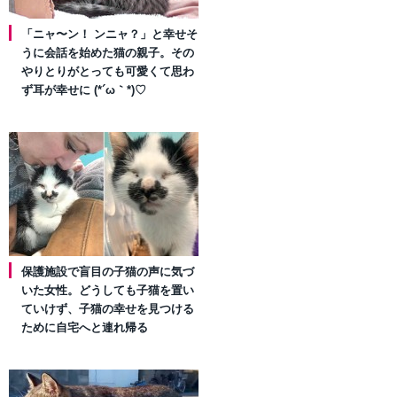
「ニャ〜ン！ ンニャ？」と幸せそ
うに会話を始めた猫の親子。その
やりとりがとっても可愛くて思わ
ず耳が幸せに (*´ω｀*)♡
保護施設で盲目の子猫の声に気づ
いた女性。どうしても子猫を置い
ていけず、子猫の幸せを見つける
ために自宅へと連れ帰る