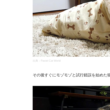
出典：
Pastel Cat World
その後すぐにモゾモゾと試行錯誤を始めた