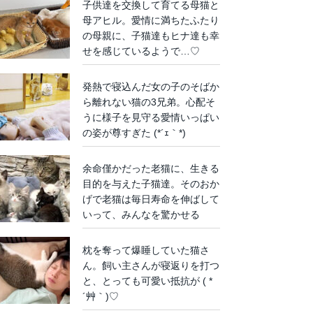
子供達を交換して育てる母猫と
母アヒル。愛情に満ちたふたり
の母親に、子猫達もヒナ達も幸
せを感じているようで…♡
発熱で寝込んだ女の子のそばか
ら離れない猫の3兄弟。心配そ
うに様子を見守る愛情いっぱい
の姿が尊すぎた (*´ｪ｀*)
余命僅かだった老猫に、生きる
目的を与えた子猫達。そのおか
げで老猫は毎日寿命を伸ばして
いって、みんなを驚かせる
枕を奪って爆睡していた猫さ
ん。飼い主さんが寝返りを打つ
と、とっても可愛い抵抗が ( *
´艸｀)♡