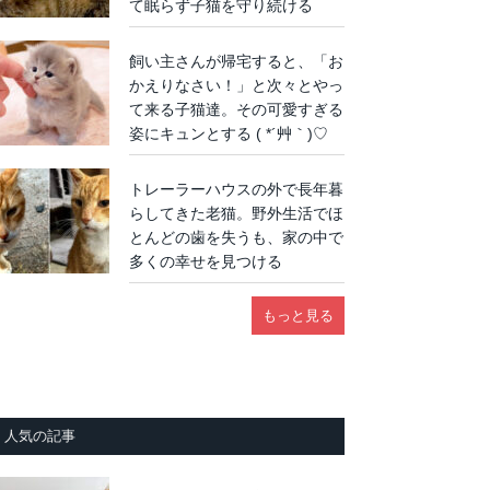
て眠らず子猫を守り続ける
飼い主さんが帰宅すると、「お
かえりなさい！」と次々とやっ
て来る子猫達。その可愛すぎる
姿にキュンとする ( *´艸｀)♡
トレーラーハウスの外で長年暮
らしてきた老猫。野外生活でほ
とんどの歯を失うも、家の中で
多くの幸せを見つける
もっと見る
人気の記事