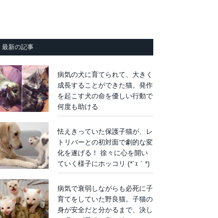
最新の記事
病気の犬に育てられて、大きく
成長することができた猫。発作
を起こす犬の命を優しい行動で
何度も助ける
怯えきっていた保護子猫が、レ
トリバーとの初対面で劇的な変
化を遂げる！ 徐々に心を開い
ていく様子にホッコリ (*´ｪ｀*)
病気で衰弱しながらも必死に子
育てをしていた野良猫。子猫の
身が安全だと分かるまで、決し