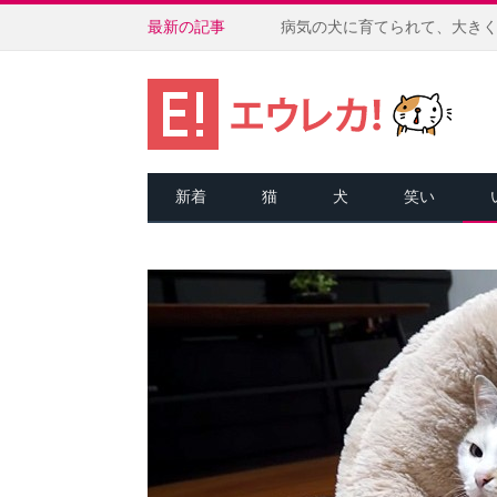
最新の記事
新着
猫
犬
笑い