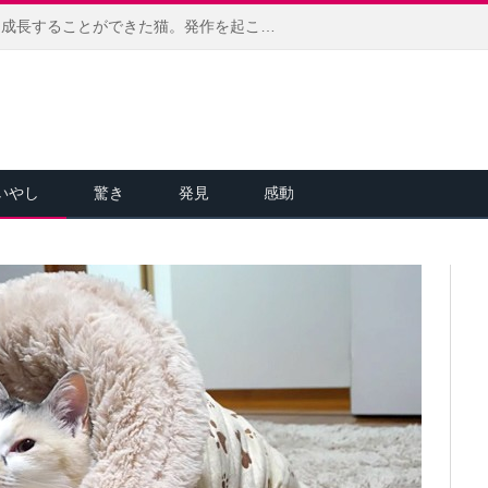
怯えきっていた保護子猫が、レトリバーとの初対面で劇的な変化を遂げる！ 徐々に心を開いていく様子にホッコリ (*´ｪ｀*)
いやし
驚き
発見
感動