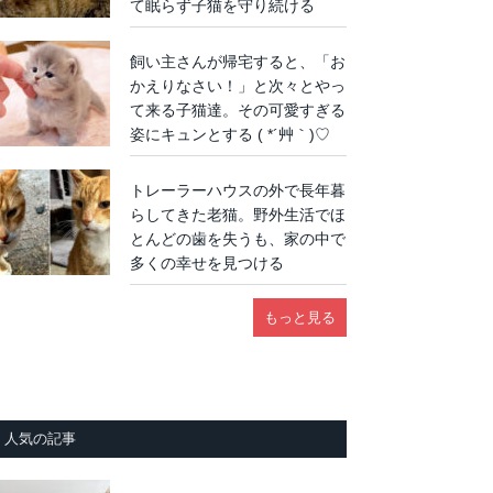
て眠らず子猫を守り続ける
飼い主さんが帰宅すると、「お
かえりなさい！」と次々とやっ
て来る子猫達。その可愛すぎる
姿にキュンとする ( *´艸｀)♡
トレーラーハウスの外で長年暮
らしてきた老猫。野外生活でほ
とんどの歯を失うも、家の中で
多くの幸せを見つける
もっと見る
人気の記事