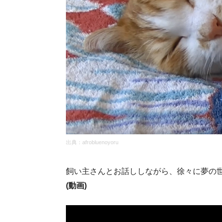
出典：
afrobluenoyoru
飼い主さんとお話ししながら、徐々に夢の
(動画)