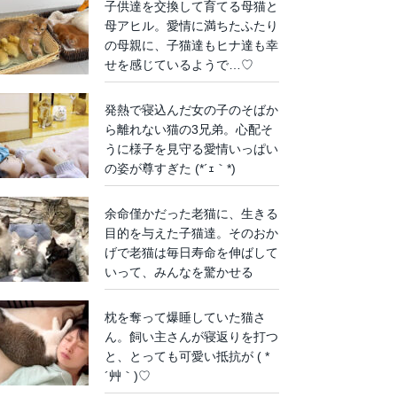
子供達を交換して育てる母猫と
母アヒル。愛情に満ちたふたり
の母親に、子猫達もヒナ達も幸
せを感じているようで…♡
発熱で寝込んだ女の子のそばか
ら離れない猫の3兄弟。心配そ
うに様子を見守る愛情いっぱい
の姿が尊すぎた (*´ｪ｀*)
余命僅かだった老猫に、生きる
目的を与えた子猫達。そのおか
げで老猫は毎日寿命を伸ばして
いって、みんなを驚かせる
枕を奪って爆睡していた猫さ
ん。飼い主さんが寝返りを打つ
と、とっても可愛い抵抗が ( *
´艸｀)♡