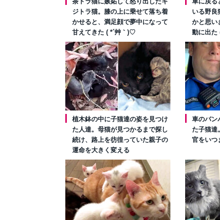
茶トラ猫に嫉妬して怒り出したキ
車に戻る
ジトラ猫。膝の上に乗せて落ち着
いる野良
かせると、満足顔で夢中になって
かと思い
甘えてきた ( *´艸｀)♡
動に出た (
植木鉢の中に子猫達の姿を見つけ
車のバン
た人達。母猫が見つかるまで探し
た子猫達
続け、路上を彷徨っていた親子の
官をいつ
運命を大きく変える