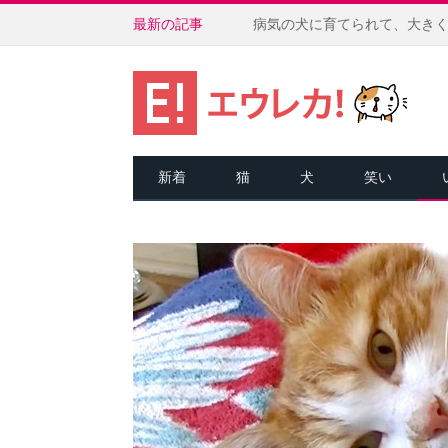
最新の記事
新着
猫
犬
笑い