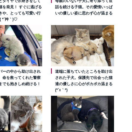
とタイヤで爪研ぎをして
母親のいない子犬に寄り添って世
猫を発見！ すぐに逃げる
話を続ける子猫。その愛情いっぱ
きや、とっても可愛い行
いの優しい姿に思わず心が温まる
 *´艸｀)♡
パーの中から助け出され
道端に落ちていたところを助け出
。命を救ってくれた警察
された子犬。保護先で出会った猫
までも抱きしめ続ける！
達の優しさに心がポカポカ温まる
(*´ｪ｀*)