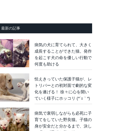
最新の記事
病気の犬に育てられて、大きく
成長することができた猫。発作
を起こす犬の命を優しい行動で
何度も助ける
怯えきっていた保護子猫が、レ
トリバーとの初対面で劇的な変
化を遂げる！ 徐々に心を開い
ていく様子にホッコリ (*´ｪ｀*)
病気で衰弱しながらも必死に子
育てをしていた野良猫。子猫の
身が安全だと分かるまで、決し