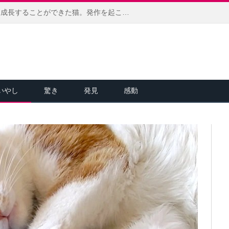
病気の犬に育てられて、大きく成長することができた猫。発作を起こす犬の命を優しい行動で何度も助ける
いやし
驚き
発見
感動