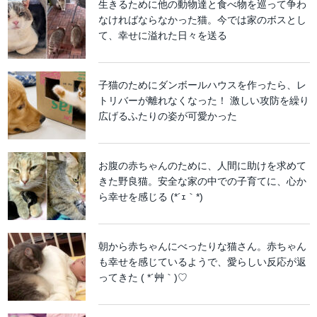
生きるために他の動物達と食べ物を巡って争わ
なければならなかった猫。今では家のボスとし
て、幸せに溢れた日々を送る
子猫のためにダンボールハウスを作ったら、レ
トリバーが離れなくなった！ 激しい攻防を繰り
広げるふたりの姿が可愛かった
お腹の赤ちゃんのために、人間に助けを求めて
きた野良猫。安全な家の中での子育てに、心か
ら幸せを感じる (*´ｪ｀*)
朝から赤ちゃんにべったりな猫さん。赤ちゃん
も幸せを感じているようで、愛らしい反応が返
ってきた ( *´艸｀)♡