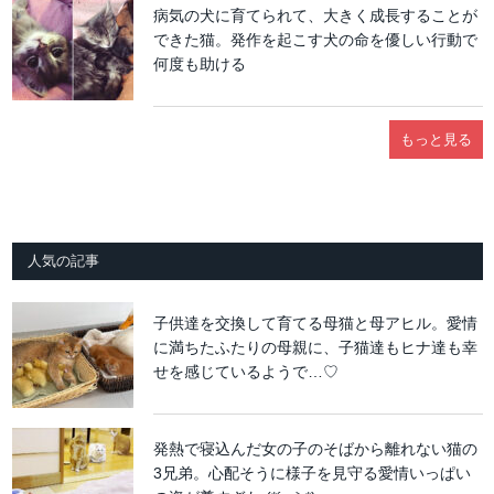
病気の犬に育てられて、大きく成長することが
できた猫。発作を起こす犬の命を優しい行動で
何度も助ける
もっと見る
人気の記事
子供達を交換して育てる母猫と母アヒル。愛情
に満ちたふたりの母親に、子猫達もヒナ達も幸
せを感じているようで…♡
発熱で寝込んだ女の子のそばから離れない猫の
3兄弟。心配そうに様子を見守る愛情いっぱい