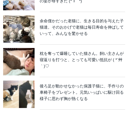
の姿が尊すぎた (*´ｪ｀*)
余命僅かだった老猫に、生きる目的を与えた子
猫達。そのおかげで老猫は毎日寿命を伸ばして
いって、みんなを驚かせる
枕を奪って爆睡していた猫さん。飼い主さんが
寝返りを打つと、とっても可愛い抵抗が ( *´艸
｀)♡
後ろ足が動かせなかった保護子猫に、手作りの
車椅子をプレゼント。元気いっぱいに駆け回る
様子に思わず胸が熱くなる