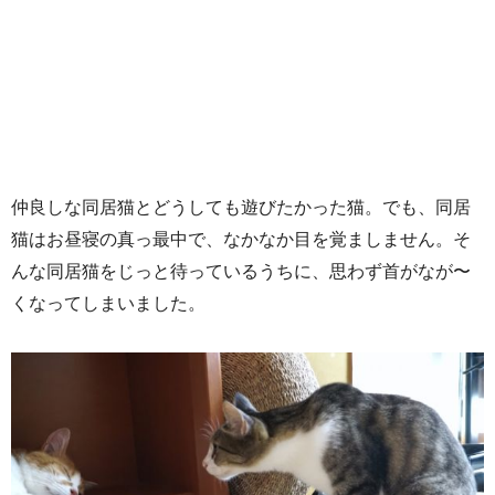
仲良しな同居猫とどうしても遊びたかった猫。でも、同居
猫はお昼寝の真っ最中で、なかなか目を覚ましません。そ
んな同居猫をじっと待っているうちに、思わず首がなが〜
くなってしまいました。