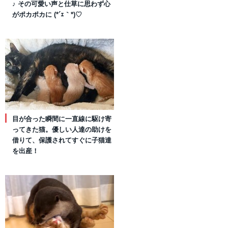
♪ その可愛い声と仕草に思わず心
がポカポカに (*´ｪ｀*)♡
目が合った瞬間に一直線に駆け寄
ってきた猫。優しい人達の助けを
借りて、保護されてすぐに子猫達
を出産！