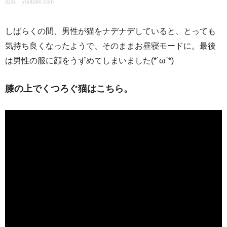
出典：
youtube.com
しばらくの間、男性が猫をナデナデしていると、とっても
気持ち良くなったようで、そのままお昼寝モードに。最後
は男性の服に顔をうずめてしまいました(*´ω`*)
膝の上でくつろぐ猫はこちら。