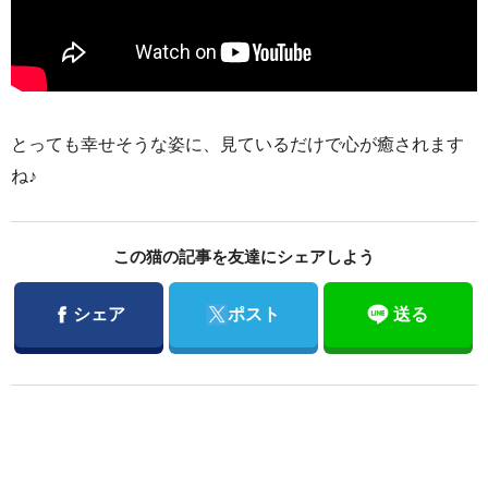
とっても幸せそうな姿に、見ているだけで心が癒されます
ね♪
この猫の記事を友達にシェアしよう
Facebook
Twitter
シェア
ポスト
送る