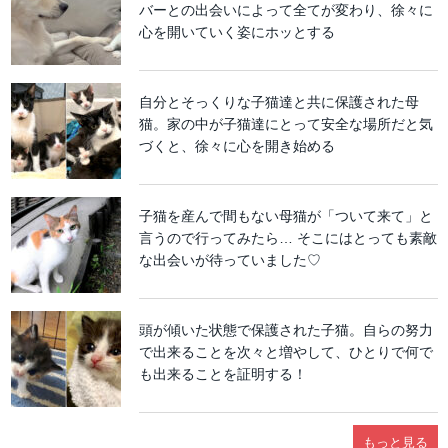
バーとの出会いによって全てが変わり、徐々に
心を開いていく姿にホッとする
自分とそっくりな子猫達と共に保護された母
猫。家の中が子猫達にとって安全な場所だと気
づくと、徐々に心を開き始める
子猫を産んで間もない母猫が「ついて来て」と
言うので行ってみたら… そこにはとっても素敵
な出会いが待っていました♡
頭が傾いた状態で保護された子猫。自らの努力
で出来ることを次々と増やして、ひとりで何で
も出来ることを証明する！
もっと見る