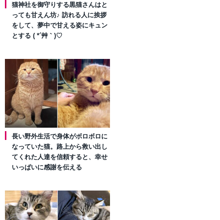
猫神社を御守りする黒猫さんはと
っても甘えん坊♪ 訪れる人に挨拶
をして、夢中で甘える姿にキュン
とする ( *´艸｀)♡
長い野外生活で身体がボロボロに
なっていた猫。路上から救い出し
てくれた人達を信頼すると、幸せ
いっぱいに感謝を伝える