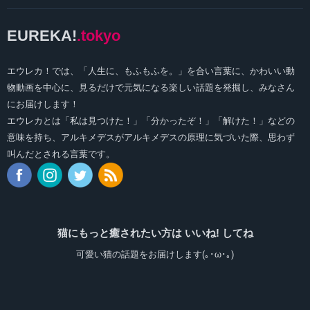
EUREKA!
.tokyo
エウレカ！では、「人生に、もふもふを。」を合い言葉に、かわいい動
物動画を中心に、見るだけで元気になる楽しい話題を発掘し、みなさん
にお届けします！
エウレカとは「私は見つけた！」「分かったぞ！」「解けた！」などの
意味を持ち、アルキメデスがアルキメデスの原理に気づいた際、思わず
叫んだとされる言葉です。
猫にもっと癒されたい方は いいね! してね
可愛い猫の話題をお届けします(｡･ω･｡)