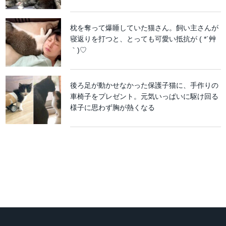
枕を奪って爆睡していた猫さん。飼い主さんが
寝返りを打つと、とっても可愛い抵抗が ( *´艸
｀)♡
後ろ足が動かせなかった保護子猫に、手作りの
車椅子をプレゼント。元気いっぱいに駆け回る
様子に思わず胸が熱くなる