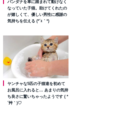
バンダナを車に踏まれて動けなく
なっていた子猫。助けてくれたの
が嬉しくて、優しい男性に感謝の
気持ちを伝える (*´ｪ｀*)
ヤンチャな5匹の子猫達を初めて
お風呂に入れると… あまりの気持
ち良さに驚いちゃったようです ( *
´艸｀)♡