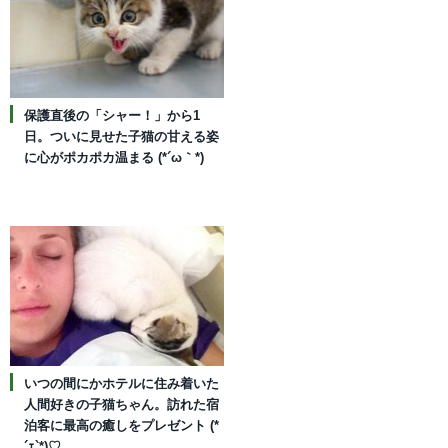
保護直後の「シャー！」から1
日。ついに見せた子猫の甘える姿
に心がポカポカ温まる (*´ω｀*)
いつの間にかホテルに住み着いた
人間好きの子猫ちゃん。訪れた宿
泊客に最高の癒しをプレゼント (*
´ｪ`*)♡