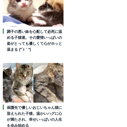
調子の悪い妹を心配して必死に温
める子猫達。その愛情いっぱいの
姿がとっても優しくて心がホッと
温まる (*´ｪ｀*)
保護先で優しいおじいちゃん猫に
迎えられた子猫。温かいハグに心
が満たされ、幸せいっぱいの人生
を歩み始める