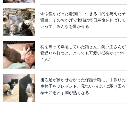
余命僅かだった老猫に、生きる目的を与えた子
猫達。そのおかげで老猫は毎日寿命を伸ばして
いって、みんなを驚かせる
枕を奪って爆睡していた猫さん。飼い主さんが
寝返りを打つと、とっても可愛い抵抗が ( *´艸
｀)♡
後ろ足が動かせなかった保護子猫に、手作りの
車椅子をプレゼント。元気いっぱいに駆け回る
様子に思わず胸が熱くなる