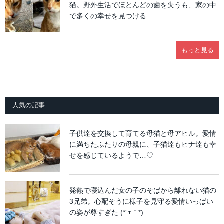
猫。野外生活でほとんどの歯を失うも、家の中
で多くの幸せを見つける
もっと見る
人気の記事
子供達を交換して育てる母猫と母アヒル。愛情
に満ちたふたりの母親に、子猫達もヒナ達も幸
せを感じているようで…♡
発熱で寝込んだ女の子のそばから離れない猫の
3兄弟。心配そうに様子を見守る愛情いっぱい
の姿が尊すぎた (*´ｪ｀*)