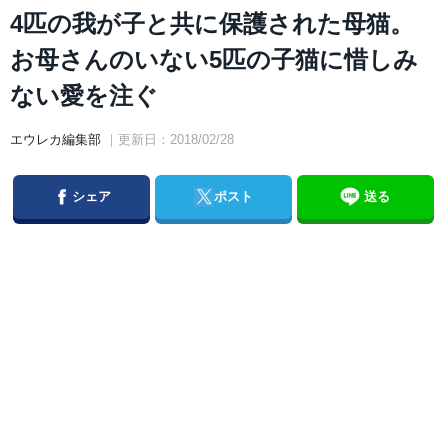
4匹の我が子と共に保護された母猫。
お母さんのいない5匹の子猫に惜しみ
ない愛を注ぐ
エウレカ編集部
｜更新日：2018/02/28
Facebook
Twitter
シェア
ポスト
送る