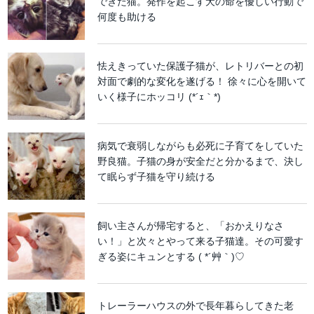
できた猫。発作を起こす犬の命を優しい行動で
何度も助ける
怯えきっていた保護子猫が、レトリバーとの初
対面で劇的な変化を遂げる！ 徐々に心を開いて
いく様子にホッコリ (*´ｪ｀*)
病気で衰弱しながらも必死に子育てをしていた
野良猫。子猫の身が安全だと分かるまで、決し
て眠らず子猫を守り続ける
飼い主さんが帰宅すると、「おかえりなさ
い！」と次々とやって来る子猫達。その可愛す
ぎる姿にキュンとする ( *´艸｀)♡
トレーラーハウスの外で長年暮らしてきた老