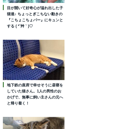
目が開いて好奇心が溢れ出した子
猫達♪ ちょっとぎこちない動きの
『こちょこちょパー』にキュンと
する ( *´艸｀)♡
地下鉄の座席で幸せそうに昼寝を
していた猫さん。1人の男性のお
かげで、無事に飼い主さんの元へ
と帰り着く！