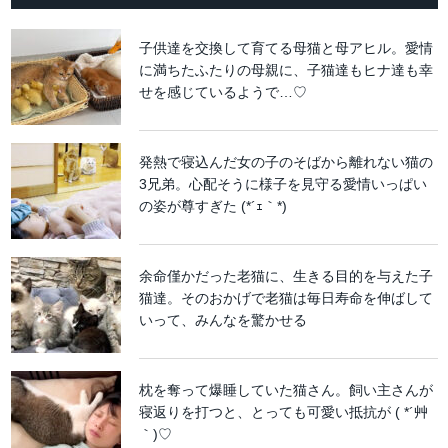
子供達を交換して育てる母猫と母アヒル。愛情
に満ちたふたりの母親に、子猫達もヒナ達も幸
せを感じているようで…♡
発熱で寝込んだ女の子のそばから離れない猫の
3兄弟。心配そうに様子を見守る愛情いっぱい
の姿が尊すぎた (*´ｪ｀*)
余命僅かだった老猫に、生きる目的を与えた子
猫達。そのおかげで老猫は毎日寿命を伸ばして
いって、みんなを驚かせる
枕を奪って爆睡していた猫さん。飼い主さんが
寝返りを打つと、とっても可愛い抵抗が ( *´艸
｀)♡