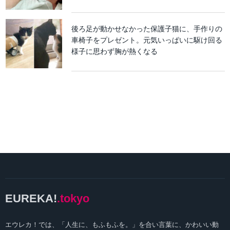
後ろ足が動かせなかった保護子猫に、手作りの
車椅子をプレゼント。元気いっぱいに駆け回る
様子に思わず胸が熱くなる
EUREKA!
.tokyo
エウレカ！では、「人生に、もふもふを。」を合い言葉に、かわいい動