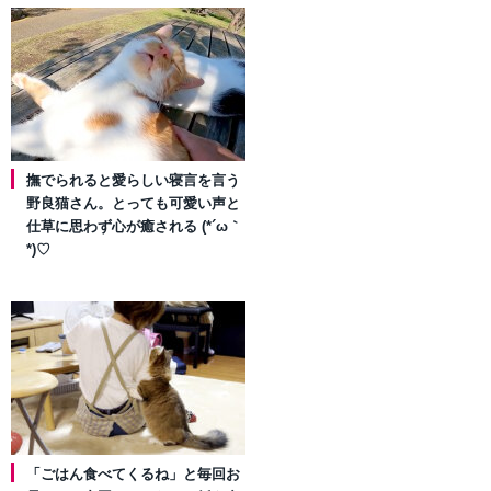
撫でられると愛らしい寝言を言う
野良猫さん。とっても可愛い声と
仕草に思わず心が癒される (*´ω｀
*)♡
「ごはん食べてくるね」と毎回お