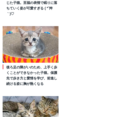
じた子猫。至福の表情で眠りに落
ちていく姿が可愛すぎる ( *´艸
｀)♡
後ろ足の障がいのため、上手く歩
くことができなかった子猫。保護
先で歩き方と愛情を学び、前進し
続ける姿に胸が熱くなる