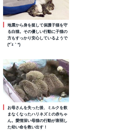
地震から身を挺して保護子猫を守
る白猫。その優しい行動に子猫の
方もすっかり安心しているようで
(*´ｪ｀*)
お母さんを失った後、ミルクを飲
まなくなったハリネズミの赤ちゃ
ん。愛情深い母猫の行動が衰弱し
た幼い命を救い出す！