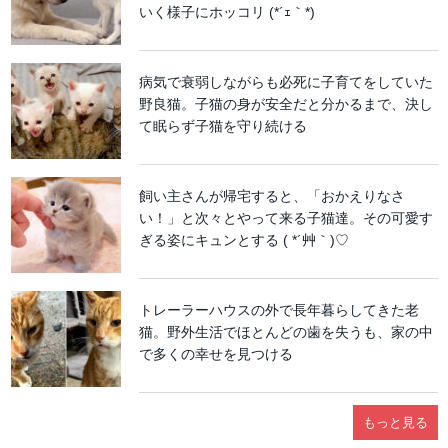
いく様子にホッコリ (*´ｪ｀*)
病気で衰弱しながらも必死に子育てをしていた
野良猫。子猫の身が安全だと分かるまで、決し
て眠らず子猫を守り続ける
飼い主さんが帰宅すると、「おかえりなさ
い！」と次々とやって来る子猫達。その可愛す
ぎる姿にキュンとする ( *´艸｀)♡
トレーラーハウスの外で長年暮らしてきた老
猫。野外生活でほとんどの歯を失うも、家の中
で多くの幸せを見つける
もっと見る