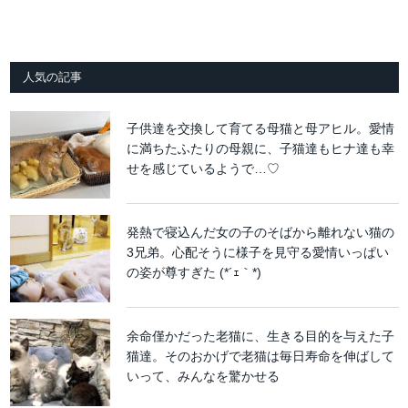
人気の記事
子供達を交換して育てる母猫と母アヒル。愛情
に満ちたふたりの母親に、子猫達もヒナ達も幸
せを感じているようで…♡
発熱で寝込んだ女の子のそばから離れない猫の
3兄弟。心配そうに様子を見守る愛情いっぱい
の姿が尊すぎた (*´ｪ｀*)
余命僅かだった老猫に、生きる目的を与えた子
猫達。そのおかげで老猫は毎日寿命を伸ばして
いって、みんなを驚かせる