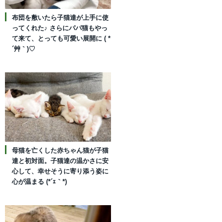
布団を敷いたら子猫達が上手に使
ってくれた♪ さらにパパ猫もやっ
て来て、とっても可愛い展開に ( *
´艸｀)♡
母猫を亡くした赤ちゃん猫が子猫
達と初対面。子猫達の温かさに安
心して、幸せそうに寄り添う姿に
心が温まる (*´ｪ｀*)