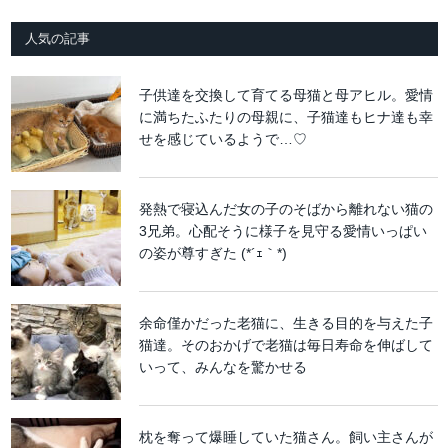
人気の記事
子供達を交換して育てる母猫と母アヒル。愛情
に満ちたふたりの母親に、子猫達もヒナ達も幸
せを感じているようで…♡
発熱で寝込んだ女の子のそばから離れない猫の
3兄弟。心配そうに様子を見守る愛情いっぱい
の姿が尊すぎた (*´ｪ｀*)
余命僅かだった老猫に、生きる目的を与えた子
猫達。そのおかげで老猫は毎日寿命を伸ばして
いって、みんなを驚かせる
枕を奪って爆睡していた猫さん。飼い主さんが