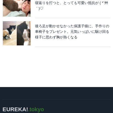
寝返りを打つと、とっても可愛い抵抗が ( *´艸
｀)♡
後ろ足が動かせなかった保護子猫に、手作りの
車椅子をプレゼント。元気いっぱいに駆け回る
様子に思わず胸が熱くなる
EUREKA!
.tokyo