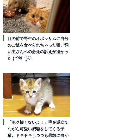
目の前で野生のオポッサムに自分
のご飯を食べられちゃった猫。飼
い主さんへの必死の訴えが凄かっ
た ( *´艸｀)♡
「ボク怖くないよ！」毛を逆立て
ながら可愛い威嚇をしてくる子
猫。ドキドキしつつも果敢に向か