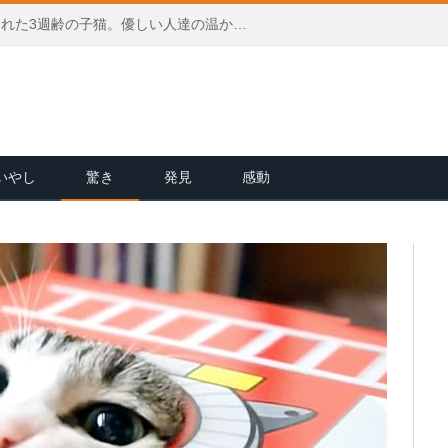
生まれたままのサイズで保護された3週齢の子猫。優しい人達の温かい愛情と献身的な看護で、ついに成長を始める！
いやし
驚き
発見
感動