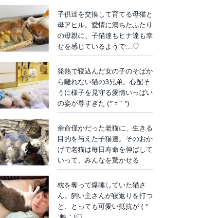
子供達を交換して育てる母猫と
母アヒル。愛情に満ちたふたり
の母親に、子猫達もヒナ達も幸
せを感じているようで…♡
発熱で寝込んだ女の子のそばか
ら離れない猫の3兄弟。心配そ
うに様子を見守る愛情いっぱい
の姿が尊すぎた (*´ｪ｀*)
余命僅かだった老猫に、生きる
目的を与えた子猫達。そのおか
げで老猫は毎日寿命を伸ばして
いって、みんなを驚かせる
枕を奪って爆睡していた猫さ
ん。飼い主さんが寝返りを打つ
と、とっても可愛い抵抗が ( *
´艸｀)♡