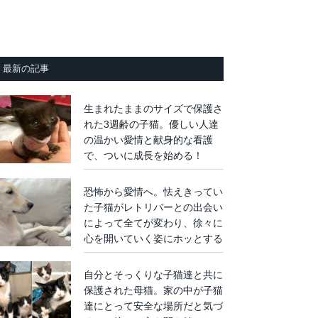
最新の記事
生まれたままのサイズで保護さ
れた3週齢の子猫。優しい人達
の温かい愛情と献身的な看護
で、ついに成長を始める！
恐怖から愛情へ。怯えきってい
た子猫がレトリバーとの出会い
によって全てが変わり、徐々に
心を開いていく姿にホッとする
自分とそっくりな子猫達と共に
保護された母猫。家の中が子猫
達にとって安全な場所だと気づ