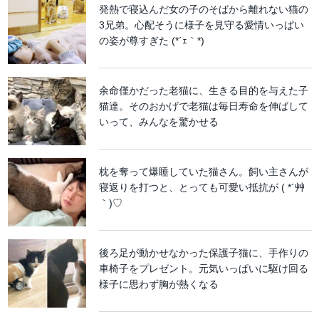
発熱で寝込んだ女の子のそばから離れない猫の
3兄弟。心配そうに様子を見守る愛情いっぱい
の姿が尊すぎた (*´ｪ｀*)
余命僅かだった老猫に、生きる目的を与えた子
猫達。そのおかげで老猫は毎日寿命を伸ばして
いって、みんなを驚かせる
枕を奪って爆睡していた猫さん。飼い主さんが
寝返りを打つと、とっても可愛い抵抗が ( *´艸
｀)♡
後ろ足が動かせなかった保護子猫に、手作りの
車椅子をプレゼント。元気いっぱいに駆け回る
様子に思わず胸が熱くなる