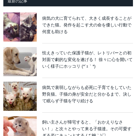
最新の記事
病気の犬に育てられて、大きく成長することが
できた猫。発作を起こす犬の命を優しい行動で
何度も助ける
怯えきっていた保護子猫が、レトリバーとの初
対面で劇的な変化を遂げる！ 徐々に心を開いて
いく様子にホッコリ (*´ｪ｀*)
病気で衰弱しながらも必死に子育てをしていた
野良猫。子猫の身が安全だと分かるまで、決し
て眠らず子猫を守り続ける
飼い主さんが帰宅すると、「おかえりなさ
い！」と次々とやって来る子猫達。その可愛す
ぎる姿にキュンとする ( *´艸｀)♡