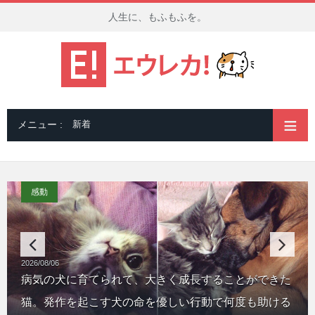
人生に、もふもふを。
メニュー :
新着
感動
感動
2026/08/06
怯えきっていた保護子猫が、レトリバーとの初対面で
病気で衰弱しながらも必死に子育てをしていた野良
飼い主さんが帰宅すると、「おかえりなさい！」と
トレーラーハウスの外で長年暮らしてきた老猫。野外
2026/08/06
病気の犬に育てられて、大きく成長することができた
劇的な変化を遂げる！ 徐々に心を開いていく様子にホ
猫。子猫の身が安全だと分かるまで、決して眠らず子
次々とやって来る子猫達。その可愛すぎる姿にキュン
生活でほとんどの歯を失うも、家の中で多くの幸せを
猫。発作を起こす犬の命を優しい行動で何度も助ける
ッコリ (*´ｪ｀*)
猫を守り続ける
とする ( *´艸｀)♡
見つける